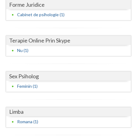
Dolj
Forme Juridice
Galati
Cabinet de psihologie (1)
Giurgiu
Gorj
Terapie Online Prin Skype
Harghita
Nu (1)
Hunedoara
Ialomita
Sex Psiholog
Feminin (1)
Iasi
Ilfov
Limba
Maramures
Romana (1)
Mehedinti
Mures