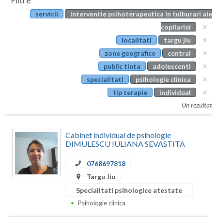
Filtre
Botosani
servicii
interventie psihoterapeutica in tulburari ale
Evenimente
Braila
copilariei
Cabinet
localitati
targu jiu
Brasov
zone geografice
central
Membri
Bucuresti
public tinta
adolescenti
specialitati
psihologie clinica
Buzau
tip terapie
individual
Calarasi
Un rezultat
Caras-Severin
Cabinet individual de psihologie
Cluj
DIMULESCU IULIANA SEVASTITA
Constanta
0768697818
Targu Jiu
Covasna
Specialitati psihologice atestate
Dambovita
Psihologie clinica