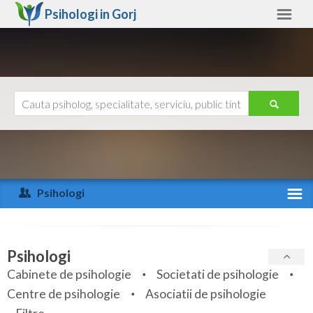
Psihologi in
Gorj
Gorj
Alte judete
Ajutor
Contact
Alba
Arad
Psihologi
Arges
Activitate recenta
Bacau
Specialitati
Psihologi
Bihor
Cabinete de psihologie
Societati de psihologie
Servicii
Centre de psihologie
Asociatii de psihologie
Bistrita-Nasaud
Articole