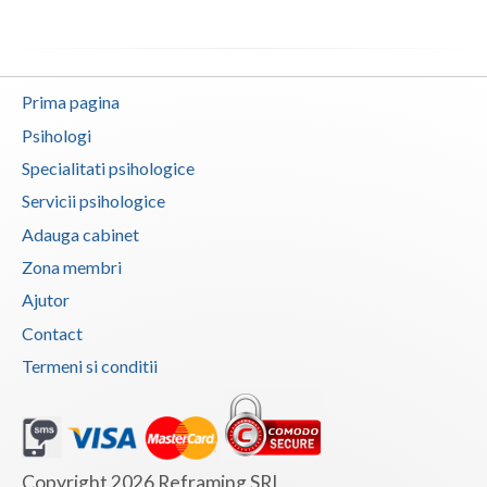
Neamt
Olt
Prima pagina
Prahova
Psihologi
Specialitati psihologice
Salaj
Servicii psihologice
Satu-Mare
Adauga cabinet
Sibiu
Zona membri
Ajutor
Suceava
Contact
Teleorman
Termeni si conditii
Timis
Tulcea
Valcea
Copyright 2026 Reframing SRL