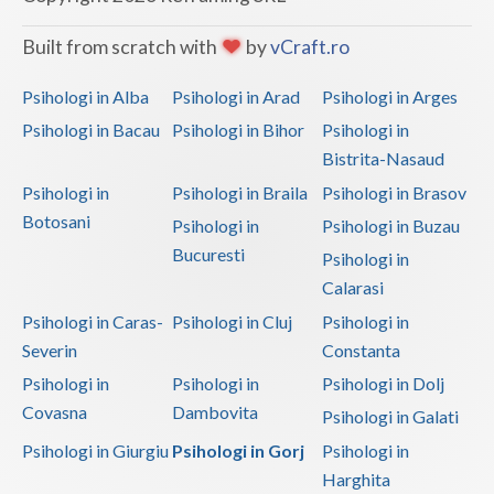
Vaslui
Built from scratch with
by
vCraft.ro
Vrancea
Psihologi in Alba
Psihologi in Arad
Psihologi in Arges
Psihologi in Bacau
Psihologi in Bihor
Psihologi in
Bistrita-Nasaud
Psihologi in
Psihologi in Braila
Psihologi in Brasov
Botosani
Psihologi in
Psihologi in Buzau
Bucuresti
Psihologi in
Calarasi
Psihologi in Caras-
Psihologi in Cluj
Psihologi in
Severin
Constanta
Psihologi in
Psihologi in
Psihologi in Dolj
Covasna
Dambovita
Psihologi in Galati
Psihologi in Giurgiu
Psihologi in Gorj
Psihologi in
Harghita