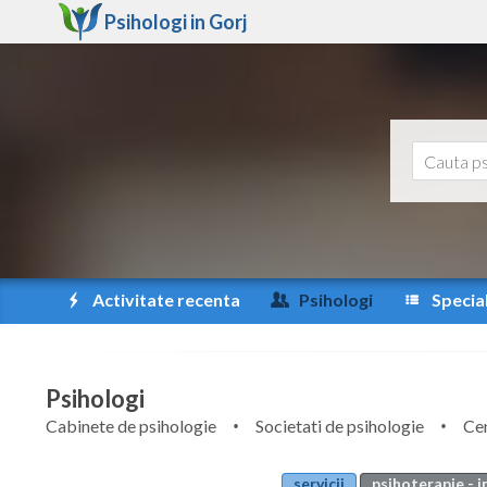
Psihologi in
Gorj
Activitate recenta
Psihologi
Special
Psihologi
Cabinete de psihologie
Societati de psihologie
Cen
servicii
psihoterapie - i