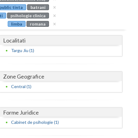
Buzau
public tinta
batrani
ti
psihologie clinica
Calarasi
limba
romana
Caras-Severin
Localitati
Cluj
Targu Jiu (1)
Constanta
Covasna
Zone Geografice
Dambovita
Central (1)
Dolj
Galati
Forme Juridice
Giurgiu
Cabinet de psihologie (1)
Gorj