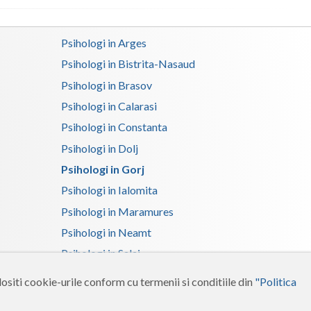
Satu-Mare
Psihologi in Arges
Sibiu
Psihologi in Bistrita-Nasaud
Suceava
Psihologi in Brasov
Psihologi in Calarasi
Teleorman
Psihologi in Constanta
Timis
Psihologi in Dolj
Tulcea
Psihologi in Gorj
Psihologi in Ialomita
Valcea
Psihologi in Maramures
Vaslui
Psihologi in Neamt
Vrancea
Psihologi in Salaj
Psihologi in Suceava
ositi cookie-urile conform cu termenii si conditiile din
"Politica
Psihologi in Tulcea