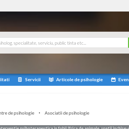
itati
Servicii
Articole
de psihologie
Even
tre de psihologie
Asociatii de psihologie
nterventie psihoterapeutica in fobii (frica de animale, spatii inchise-