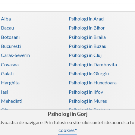
n Alba
Psihologi in Arad
n Bacau
Psihologi in Bihor
n Botosani
Psihologi in Braila
n Bucuresti
Psihologi in Buzau
n Caras-Severin
Psihologi in Cluj
n Covasna
Psihologi in Dambovita
 Galati
Psihologi in Giurgiu
n Harghita
Psihologi in Hunedoara
 Iasi
Psihologi in Ilfov
n Mehedinti
Psihologi in Mures
 Olt
Psihologi in Prahova
Psihologi in Gorj
n Satu-Mare
Psihologi in Sibiu
voastra de navigare. Prin folosirea site-ului sunteti de acord sa fol
n Teleorman
Psihologi in Timis
cookies"