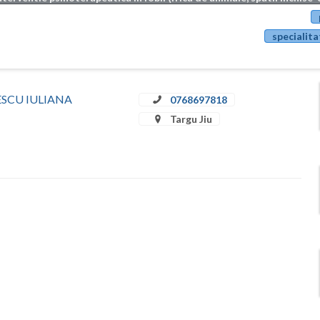
specialita
ULESCU IULIANA
0768697818
Targu Jiu