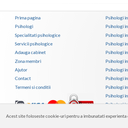
Prima pagina
Psihologi i
Psihologi
Psihologi i
Specialitati psihologice
Psihologi i
Servicii psihologice
Psihologi i
Adauga cabinet
Psihologi i
Zona membri
Psihologi i
Ajutor
Psihologi in
Contact
Psihologi i
Termeni si conditii
Psihologi in
Psihologi i
Psihologi in
Psihologi i
Acest site foloseste cookie-uri pentru a imbunatati experienta d
Copyright 2026 Reframing SRL
Psihologi i