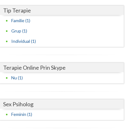
Harghita
Tip Terapie
Hunedoara
Familie (1)
Ialomita
Grup (1)
Iasi
Individual (1)
Ilfov
Maramures
Terapie Online Prin Skype
Mehedinti
Nu (1)
Mures
Neamt
Sex Psiholog
Olt
Feminin (1)
Prahova
Salaj