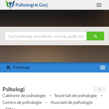
Psihologi in
Gorj
Gorj
Alte judete
Ajutor
Contact
Alba
Arad
Psihologi
Arges
Activitate recenta
Bacau
Specialitati
Psihologi
Bihor
Cabinete de psihologie
Societati de psihologie
Servicii
Centre de psihologie
Asociatii de psihologie
Bistrita-Nasaud
Articole