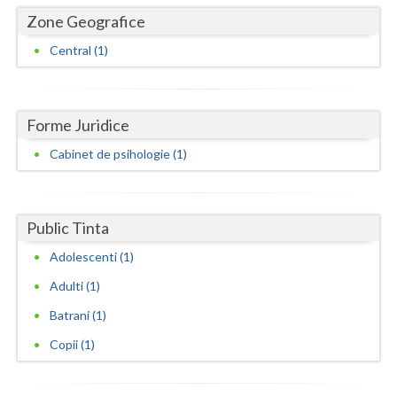
Dolj
Zone Geografice
Galati
Central (1)
Giurgiu
Gorj
Forme Juridice
Harghita
Cabinet de psihologie (1)
Hunedoara
Ialomita
Public Tinta
Iasi
Adolescenti (1)
Adulti (1)
Ilfov
Batrani (1)
Maramures
Copii (1)
Mehedinti
Mures