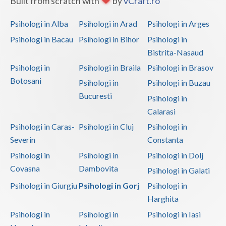
Built from scratch with
by
vCraft.ro
Psihologi in Alba
Psihologi in Arad
Psihologi in Arges
Psihologi in Bacau
Psihologi in Bihor
Psihologi in
Bistrita-Nasaud
Psihologi in
Psihologi in Braila
Psihologi in Brasov
Botosani
Psihologi in
Psihologi in Buzau
Bucuresti
Psihologi in
Calarasi
Psihologi in Caras-
Psihologi in Cluj
Psihologi in
Severin
Constanta
Psihologi in
Psihologi in
Psihologi in Dolj
Covasna
Dambovita
Psihologi in Galati
Psihologi in Giurgiu
Psihologi in Gorj
Psihologi in
Harghita
Psihologi in
Psihologi in
Psihologi in Iasi