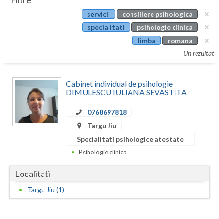
Filtre
Botosani
servicii
consiliere psihologica
Evenimente
Braila
specialitati
psihologie clinica
Cabinet
limba
romana
Brasov
Un rezultat
Membri
Bucuresti
Cabinet individual de psihologie
Buzau
DIMULESCU IULIANA SEVASTITA
Calarasi
0768697818
Caras-Severin
Targu Jiu
Specialitati psihologice atestate
Cluj
Psihologie clinica
Constanta
Localitati
Covasna
Targu Jiu (1)
Dambovita