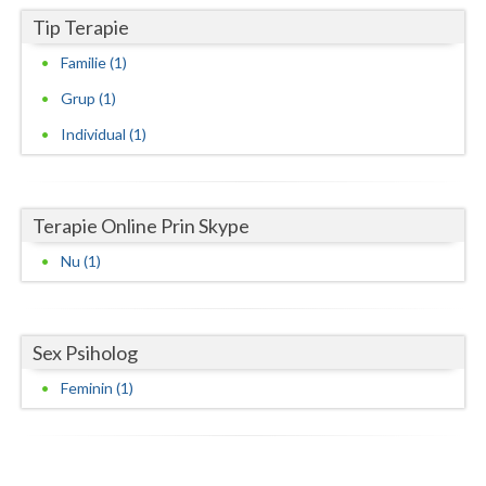
Tip Terapie
Neamt
Familie (1)
Olt
Grup (1)
Prahova
Individual (1)
Salaj
Satu-Mare
Terapie Online Prin Skype
Sibiu
Nu (1)
Suceava
Teleorman
Sex Psiholog
Timis
Feminin (1)
Tulcea
Valcea