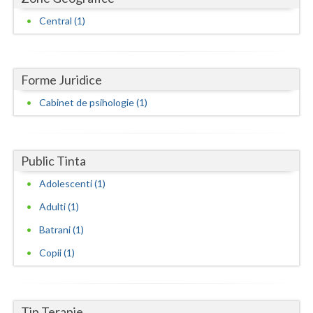
Dolj
Central (1)
Galati
Giurgiu
Forme Juridice
Gorj
Cabinet de psihologie (1)
Harghita
Hunedoara
Public Tinta
Ialomita
Adolescenti (1)
Iasi
Adulti (1)
Ilfov
Batrani (1)
Copii (1)
Maramures
Mehedinti
Mures
Tip Terapie