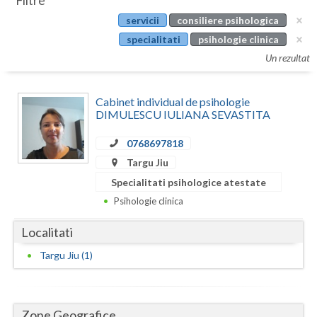
Filtre
Botosani
servicii
consiliere psihologica
Evenimente
Braila
specialitati
psihologie clinica
Cabinet
Un rezultat
Brasov
Membri
Bucuresti
Cabinet individual de psihologie
DIMULESCU IULIANA SEVASTITA
Buzau
0768697818
Calarasi
Targu Jiu
Caras-Severin
Specialitati psihologice atestate
Psihologie clinica
Cluj
Localitati
Constanta
Targu Jiu (1)
Covasna
Dambovita
Zone Geografice