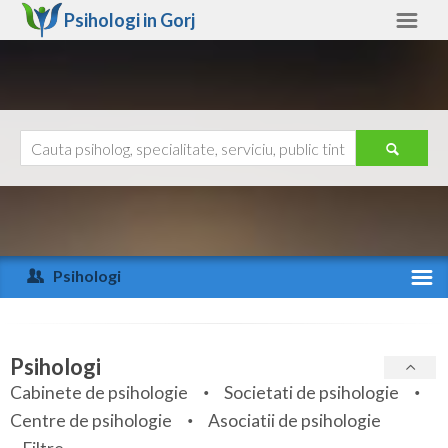
Psihologi in
Gorj
Gorj
Alte judete
Ajutor
Contact
Alba
Arad
Psihologi
Arges
Activitate recenta
Bacau
Specialitati
Psihologi
Bihor
Cabinete de psihologie
Societati de psihologie
Servicii
Centre de psihologie
Asociatii de psihologie
Bistrita-Nasaud
Articole