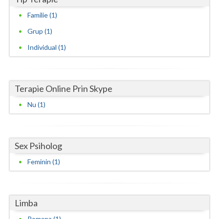
Familie (1)
Neamt
Grup (1)
Olt
Individual (1)
Prahova
Salaj
Terapie Online Prin Skype
Satu-Mare
Nu (1)
Sibiu
Suceava
Sex Psiholog
Teleorman
Feminin (1)
Timis
Tulcea
Limba
Valcea
Romana (1)