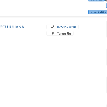
specialita
ULESCU IULIANA
0768697818
Targu Jiu