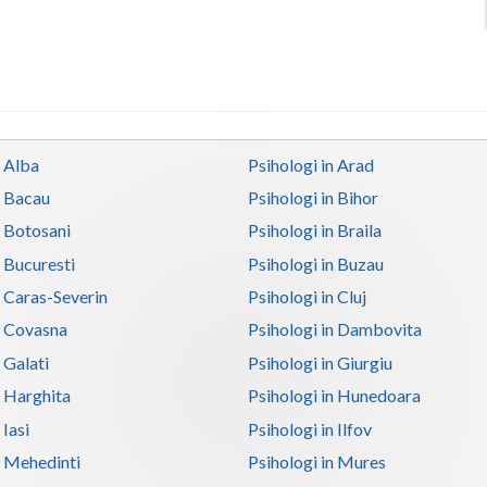
n Alba
Psihologi in Arad
n Bacau
Psihologi in Bihor
n Botosani
Psihologi in Braila
n Bucuresti
Psihologi in Buzau
n Caras-Severin
Psihologi in Cluj
n Covasna
Psihologi in Dambovita
 Galati
Psihologi in Giurgiu
n Harghita
Psihologi in Hunedoara
 Iasi
Psihologi in Ilfov
n Mehedinti
Psihologi in Mures