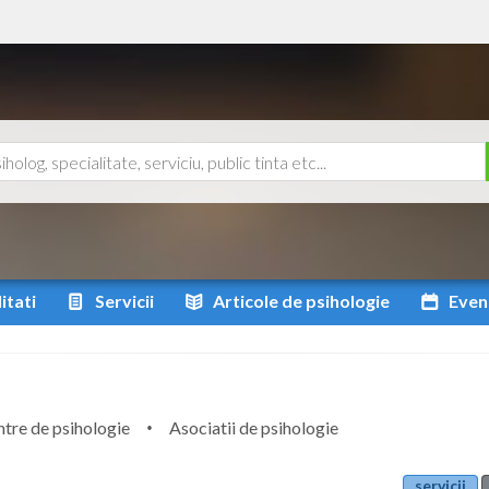
itati
Servicii
Articole
de psihologie
Even
tre de psihologie
Asociatii de psihologie
servicii