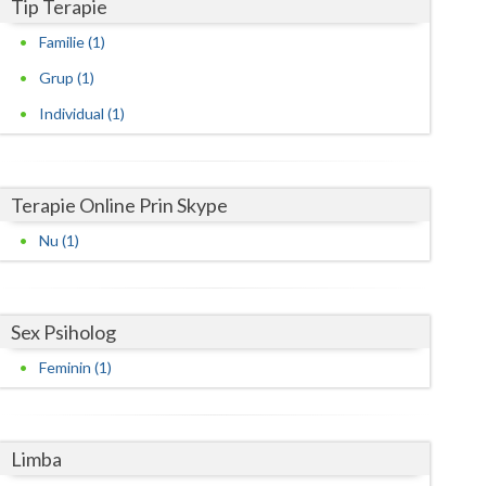
Harghita
Tip Terapie
Familie (1)
Hunedoara
Grup (1)
Ialomita
Individual (1)
Iasi
Ilfov
Terapie Online Prin Skype
Maramures
Nu (1)
Mehedinti
Mures
Sex Psiholog
Neamt
Feminin (1)
Olt
Prahova
Limba
Salaj