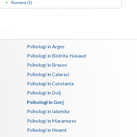
Romana (1)
Satu-Mare
Sibiu
Suceava
Psihologi in Arges
Teleorman
Psihologi in Bistrita-Nasaud
Timis
Psihologi in Brasov
Tulcea
Psihologi in Calarasi
Psihologi in Constanta
Valcea
Psihologi in Dolj
Vaslui
Psihologi in Gorj
Vrancea
Psihologi in Ialomita
Psihologi in Maramures
Psihologi in Neamt