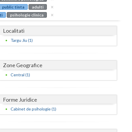
Buzau
public tinta
adulti
ti
psihologie clinica
Calarasi
Caras-Severin
Localitati
Cluj
Targu Jiu (1)
Constanta
Covasna
Zone Geografice
Dambovita
Central (1)
Dolj
Galati
Forme Juridice
Cabinet de psihologie (1)
Giurgiu
Gorj