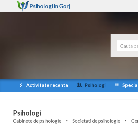
Psihologi in
Gorj
Activitate recenta
Psihologi
Special
Psihologi
Cabinete de psihologie
Societati de psihologie
Cen