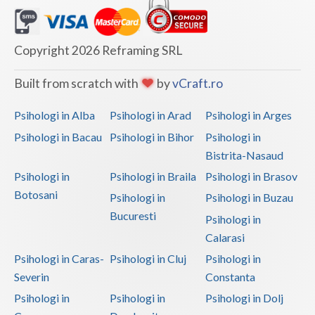
Copyright 2026 Reframing SRL
Built from scratch with
by
vCraft.ro
Psihologi in Alba
Psihologi in Arad
Psihologi in Arges
Psihologi in Bacau
Psihologi in Bihor
Psihologi in
Bistrita-Nasaud
Psihologi in
Psihologi in Braila
Psihologi in Brasov
Botosani
Psihologi in
Psihologi in Buzau
Bucuresti
Psihologi in
Calarasi
Psihologi in Caras-
Psihologi in Cluj
Psihologi in
Severin
Constanta
Psihologi in
Psihologi in
Psihologi in Dolj