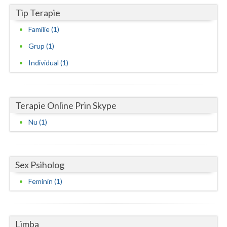
Tip Terapie
Neamt
Familie (1)
Olt
Grup (1)
Prahova
Individual (1)
Salaj
Satu-Mare
Terapie Online Prin Skype
Sibiu
Nu (1)
Suceava
Teleorman
Sex Psiholog
Timis
Feminin (1)
Tulcea
Valcea
Limba