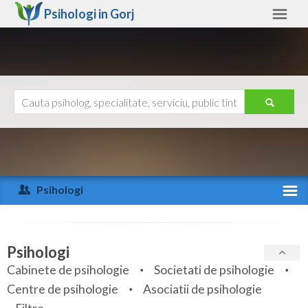
Psihologi in
Gorj
Gorj
Alte judete
Ajutor
Contact
Alba
Arad
Psihologi
Arges
Activitate recenta
Bacau
Specialitati
Psihologi
Bihor
Cabinete de psihologie
Societati de psihologie
Servicii
Centre de psihologie
Asociatii de psihologie
Bistrita-Nasaud
Articole