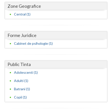
Dolj
Zone Geografice
Galati
Central (1)
Giurgiu
Gorj
Forme Juridice
Harghita
Cabinet de psihologie (1)
Hunedoara
Ialomita
Public Tinta
Iasi
Adolescenti (1)
Adulti (1)
Ilfov
Batrani (1)
Maramures
Copii (1)
Mehedinti
Mures