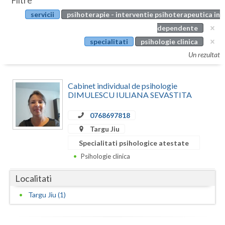
Filtre
Botosani
servicii
psihoterapie - interventie psihoterapeutica in
Evenimente
Braila
dependente
Cabinet
specialitati
psihologie clinica
Brasov
Un rezultat
Membri
Bucuresti
Cabinet individual de psihologie
Buzau
DIMULESCU IULIANA SEVASTITA
Calarasi
0768697818
Caras-Severin
Targu Jiu
Specialitati psihologice atestate
Cluj
Psihologie clinica
Constanta
Localitati
Covasna
Targu Jiu (1)
Dambovita