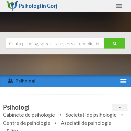
Psihologi in
Gorj
Gorj
Alte judete
Ajutor
Contact
Alba
Arad
Psihologi
Arges
Activitate recenta
Bacau
Specialitati
Psihologi
Bihor
Cabinete de psihologie
Societati de psihologie
Servicii
Centre de psihologie
Asociatii de psihologie
Bistrita-Nasaud
Articole