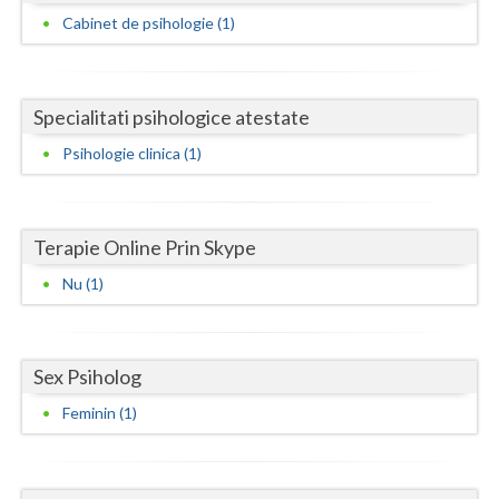
Dolj
Cabinet de psihologie (1)
Galati
Giurgiu
Specialitati psihologice atestate
Gorj
Psihologie clinica (1)
Harghita
Hunedoara
Terapie Online Prin Skype
Ialomita
Nu (1)
Iasi
Ilfov
Sex Psiholog
Maramures
Feminin (1)
Mehedinti
Mures