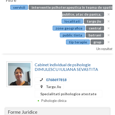
Filtre
Botosani
servicii
interventie psihoterapeutica in teama de spatii
Evenimente
Braila
publice, atac de panica,
Cabinet
localitati
targu jiu
Brasov
zone geografice
central
Membri
Bucuresti
public tinta
batrani
tip terapie
grup
Buzau
Un rezultat
Calarasi
Cabinet individual de psihologie
Caras-Severin
DIMULESCU IULIANA SEVASTITA
Cluj
0768697818
Constanta
Targu Jiu
Specialitati psihologice atestate
Covasna
Psihologie clinica
Dambovita
Forme Juridice