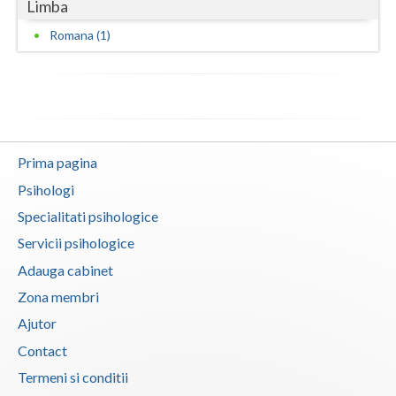
Limba
Neamt
Romana (1)
Olt
Prahova
Salaj
Prima pagina
Satu-Mare
Psihologi
Sibiu
Specialitati psihologice
Servicii psihologice
Suceava
Adauga cabinet
Teleorman
Zona membri
Timis
Ajutor
Contact
Tulcea
Termeni si conditii
Valcea