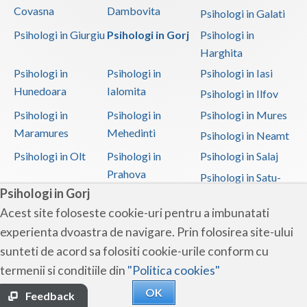
Covasna
Dambovita
Psihologi in Galati
Psihologi in Giurgiu
Psihologi in Gorj
Psihologi in
Harghita
Psihologi in
Psihologi in
Psihologi in Iasi
Hunedoara
Ialomita
Psihologi in Ilfov
Psihologi in
Psihologi in
Psihologi in Mures
Maramures
Mehedinti
Psihologi in Neamt
Psihologi in Olt
Psihologi in
Psihologi in Salaj
Prahova
Psihologi in Satu-
Psihologi in Gorj
Mare
Acest site foloseste cookie-uri pentru a imbunatati
Psihologi in Sibiu
Psihologi in
Psihologi in
experienta dvoastra de navigare. Prin folosirea site-ului
Suceava
Teleorman
sunteti de acord sa folositi cookie-urile conform cu
Psihologi in Timis
Psihologi in Tulcea
Psihologi in Valcea
termenii si conditiile din
"Politica cookies"
Psihologi in Vaslui
Psihologi in
OK
Vrancea
Feedback