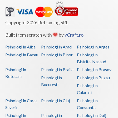
Vaslui
Vrancea
Copyright 2026 Reframing SRL
Built from scratch with
by
vCraft.ro
Psihologi in Alba
Psihologi in Arad
Psihologi in Arges
Psihologi in Bacau
Psihologi in Bihor
Psihologi in
Bistrita-Nasaud
Psihologi in
Psihologi in Braila
Psihologi in Brasov
Botosani
Psihologi in
Psihologi in Buzau
Bucuresti
Psihologi in
Calarasi
Psihologi in Caras-
Psihologi in Cluj
Psihologi in
Severin
Constanta
Psihologi in
Psihologi in
Psihologi in Dolj