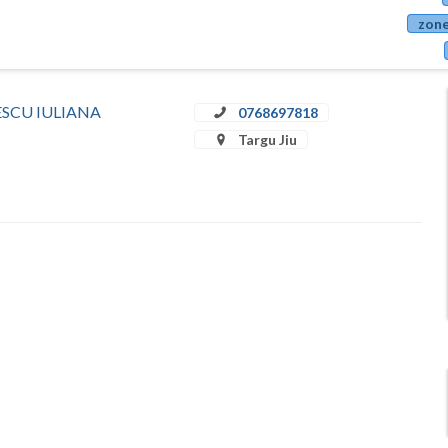
zone
ULESCU IULIANA
0768697818
Targu Jiu