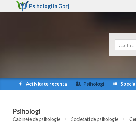
Psihologi in
Gorj
Activitate recenta
Psihologi
Special
Psihologi
Cabinete de psihologie
Societati de psihologie
Cen