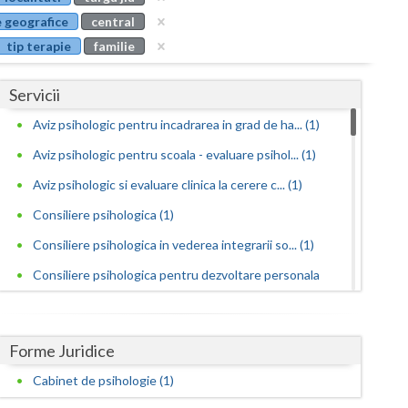
Buzau
 geografice
central
tip terapie
familie
Calarasi
Caras-Severin
Servicii
Cluj
Aviz psihologic pentru incadrarea in grad de ha... (1)
Aviz psihologic pentru scoala - evaluare psihol... (1)
Constanta
Aviz psihologic si evaluare clinica la cerere c... (1)
Covasna
Consiliere psihologica (1)
Dambovita
Consiliere psihologica in vederea integrarii so... (1)
Dolj
Consiliere psihologica pentru dezvoltare personala
(1)
Galati
Consiliere psihologica pentru persoane
Giurgiu
Forme Juridice
dependen... (1)
Gorj
Cabinet de psihologie (1)
Consiliere psihologica pentru persoanele care s...
(1)