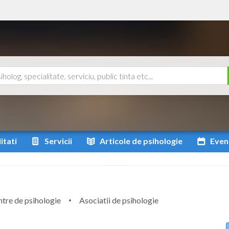
itati
Servicii
Articole
de psihologie
Even
tre de psihologie
Asociatii de psihologie