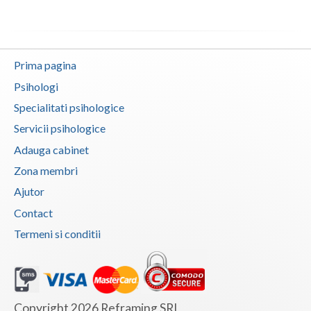
Neamt
Olt
Prima pagina
Prahova
Psihologi
Specialitati psihologice
Salaj
Servicii psihologice
Satu-Mare
Adauga cabinet
Sibiu
Zona membri
Ajutor
Suceava
Contact
Teleorman
Termeni si conditii
Timis
Tulcea
Valcea
Copyright 2026 Reframing SRL