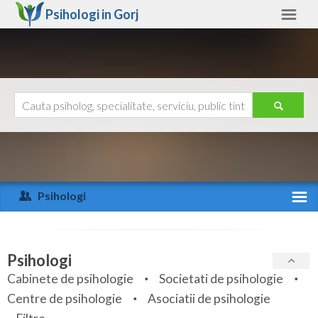
Psihologi in
Gorj
Gorj
Alte judete
Ajutor
Contact
Alba
Arad
Psihologi
Arges
Activitate recenta
Bacau
Specialitati
Psihologi
Bihor
Cabinete de psihologie
Societati de psihologie
Servicii
Centre de psihologie
Asociatii de psihologie
Bistrita-Nasaud
Articole