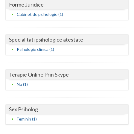
Dolj
Forme Juridice
Galati
Cabinet de psihologie (1)
Giurgiu
Gorj
Specialitati psihologice atestate
Harghita
Psihologie clinica (1)
Hunedoara
Ialomita
Terapie Online Prin Skype
Nu (1)
Iasi
Ilfov
Sex Psiholog
Maramures
Feminin (1)
Mehedinti
Mures