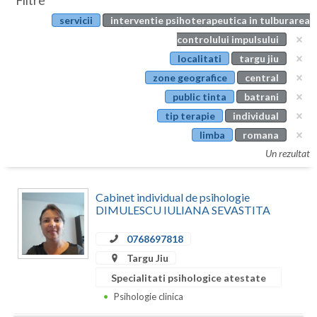
Filtre
Botosani
servicii
interventie psihoterapeutica in tulburarea
Evenimente
Braila
controlului impulsului
Cabinet
localitati
targu jiu
Brasov
zone geografice
central
Membri
Bucuresti
public tinta
batrani
tip terapie
individual
Buzau
limba
romana
Calarasi
Un rezultat
Caras-Severin
Cabinet individual de psihologie
Cluj
DIMULESCU IULIANA SEVASTITA
Constanta
0768697818
Targu Jiu
Covasna
Specialitati psihologice atestate
Dambovita
Psihologie clinica