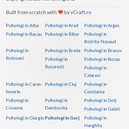
Vaslui
Built from scratch with
by
vCraft.ro
Vrancea
Psihologi in Alba
Psihologi in Arad
Psihologi in Arges
Psihologi in Bacau
Psihologi in Bihor
Psihologi in
Bistrita-Nasaud
Psihologi in
Psihologi in Braila
Psihologi in Brasov
Botosani
Psihologi in
Psihologi in Buzau
Bucuresti
Psihologi in
Calarasi
Psihologi in Caras-
Psihologi in Cluj
Psihologi in
Severin
Constanta
Psihologi in
Psihologi in
Psihologi in Dolj
Covasna
Dambovita
Psihologi in Galati
Psihologi in Giurgiu
Psihologi in Gorj
Psihologi in
Harghita