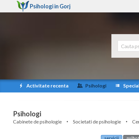
Psihologi in
Gorj
Activitate recenta
Psihologi
Special
Psihologi
Cabinete de psihologie
Societati de psihologie
Cen
servicii
psihot