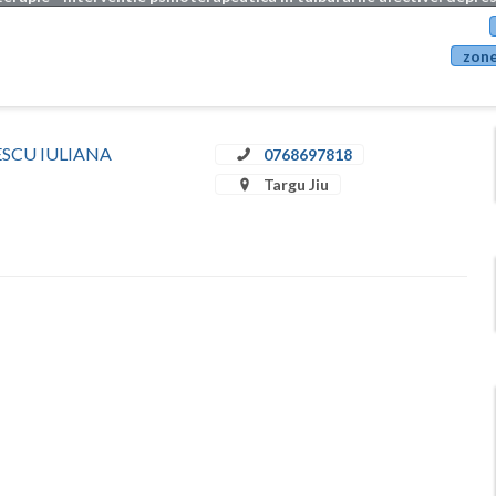
zone
ULESCU IULIANA
0768697818
Targu Jiu