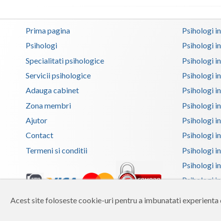
Prima pagina
Psihologi i
Psihologi
Psihologi i
Specialitati psihologice
Psihologi i
Servicii psihologice
Psihologi i
Adauga cabinet
Psihologi i
Zona membri
Psihologi i
Ajutor
Psihologi in
Contact
Psihologi i
Termeni si conditii
Psihologi in
Psihologi i
Psihologi in
Psihologi i
Acest site foloseste cookie-uri pentru a imbunatati experienta d
Copyright 2026 Reframing SRL
Psihologi i