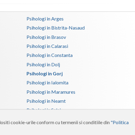
Satu-Mare
Psihologi in Arges
Sibiu
Psihologi in Bistrita-Nasaud
Suceava
Psihologi in Brasov
Psihologi in Calarasi
Teleorman
Psihologi in Constanta
Timis
Psihologi in Dolj
Tulcea
Psihologi in Gorj
Psihologi in Ialomita
Valcea
Psihologi in Maramures
Vaslui
Psihologi in Neamt
Vrancea
Psihologi in Salaj
Psihologi in Suceava
ositi cookie-urile conform cu termenii si conditiile din
"Politica
Psihologi in Tulcea