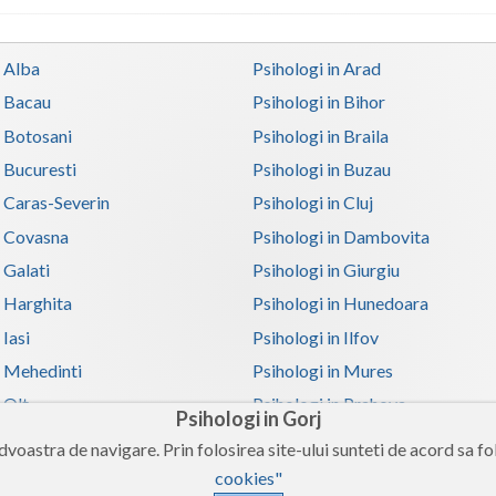
n Alba
Psihologi in Arad
n Bacau
Psihologi in Bihor
n Botosani
Psihologi in Braila
n Bucuresti
Psihologi in Buzau
n Caras-Severin
Psihologi in Cluj
n Covasna
Psihologi in Dambovita
 Galati
Psihologi in Giurgiu
n Harghita
Psihologi in Hunedoara
 Iasi
Psihologi in Ilfov
n Mehedinti
Psihologi in Mures
 Olt
Psihologi in Prahova
Psihologi in Gorj
n Satu-Mare
Psihologi in Sibiu
voastra de navigare. Prin folosirea site-ului sunteti de acord sa fol
n Teleorman
Psihologi in Timis
cookies"