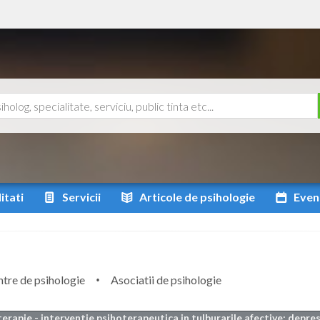
itati
Servicii
Articole
de psihologie
Even
tre de psihologie
Asociatii de psihologie
erapie - interventie psihoterapeutica in tulburarile afective: depres