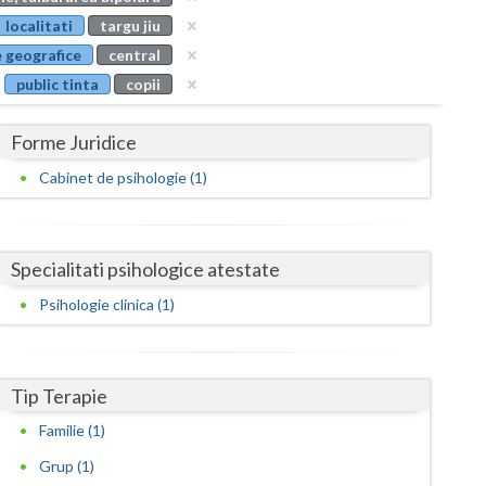
Buzau
localitati
targu jiu
 geografice
central
Calarasi
public tinta
copii
Caras-Severin
Forme Juridice
Cluj
Cabinet de psihologie (1)
Constanta
Covasna
Specialitati psihologice atestate
Dambovita
Psihologie clinica (1)
Dolj
Galati
Tip Terapie
Giurgiu
Familie (1)
Gorj
Grup (1)