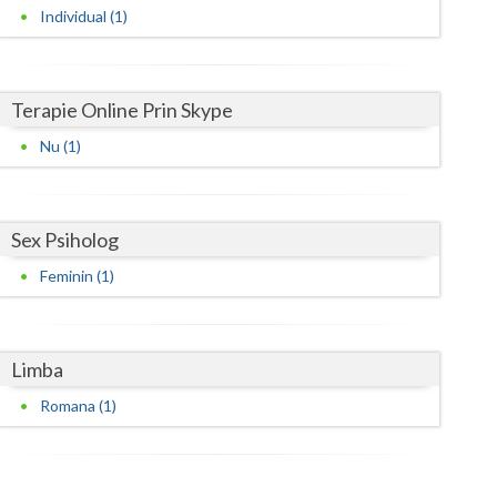
Harghita
Individual (1)
Hunedoara
Ialomita
Terapie Online Prin Skype
Iasi
Nu (1)
Ilfov
Maramures
Sex Psiholog
Mehedinti
Feminin (1)
Mures
Neamt
Limba
Olt
Romana (1)
Prahova
Salaj