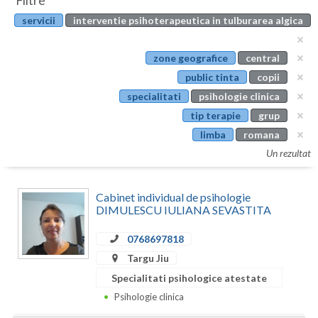
Filtre
Botosani
servicii
interventie psihoterapeutica in tulburarea algica
Evenimente
Braila
Cabinet
zone geografice
central
Brasov
public tinta
copii
Membri
Bucuresti
specialitati
psihologie clinica
tip terapie
grup
Buzau
limba
romana
Calarasi
Un rezultat
Caras-Severin
Cabinet individual de psihologie
Cluj
DIMULESCU IULIANA SEVASTITA
Constanta
0768697818
Targu Jiu
Covasna
Specialitati psihologice atestate
Dambovita
Psihologie clinica