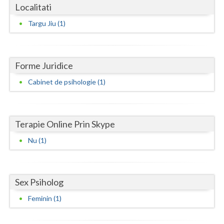
Dolj
Localitati
Galati
Targu Jiu (1)
Giurgiu
Gorj
Forme Juridice
Cabinet de psihologie (1)
Harghita
Hunedoara
Ialomita
Terapie Online Prin Skype
Nu (1)
Iasi
Ilfov
Sex Psiholog
Maramures
Feminin (1)
Mehedinti
Mures