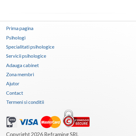
Neamt
Olt
Prima pagina
Prahova
Psihologi
Specialitati psihologice
Salaj
Servicii psihologice
Satu-Mare
Adauga cabinet
Sibiu
Zona membri
Ajutor
Suceava
Contact
Teleorman
Termeni si conditii
Timis
Tulcea
Valcea
Copyright 2026 Reframing SRL