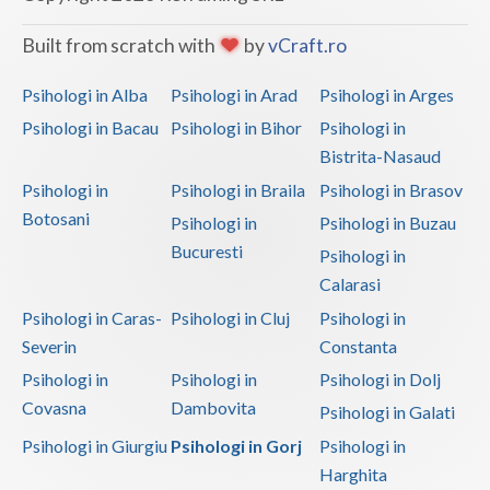
Vaslui
Built from scratch with
by
vCraft.ro
Vrancea
Psihologi in Alba
Psihologi in Arad
Psihologi in Arges
Psihologi in Bacau
Psihologi in Bihor
Psihologi in
Bistrita-Nasaud
Psihologi in
Psihologi in Braila
Psihologi in Brasov
Botosani
Psihologi in
Psihologi in Buzau
Bucuresti
Psihologi in
Calarasi
Psihologi in Caras-
Psihologi in Cluj
Psihologi in
Severin
Constanta
Psihologi in
Psihologi in
Psihologi in Dolj
Covasna
Dambovita
Psihologi in Galati
Psihologi in Giurgiu
Psihologi in Gorj
Psihologi in
Harghita