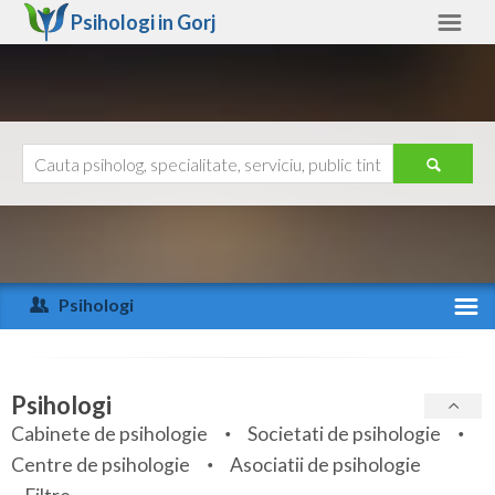
Psihologi in
Gorj
Gorj
Alte judete
Ajutor
Contact
Alba
Arad
Psihologi
Arges
Activitate recenta
Bacau
Specialitati
Psihologi
Bihor
Cabinete de psihologie
Societati de psihologie
Servicii
Centre de psihologie
Asociatii de psihologie
Bistrita-Nasaud
Articole