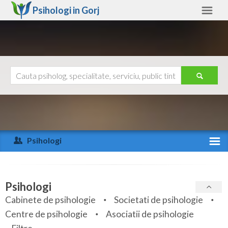
Psihologi in
Gorj
Gorj
Alte judete
Ajutor
Contact
Alba
Arad
Psihologi
Arges
Activitate recenta
Bacau
Specialitati
Psihologi
Bihor
Cabinete de psihologie
Societati de psihologie
Servicii
Centre de psihologie
Asociatii de psihologie
Bistrita-Nasaud
Articole