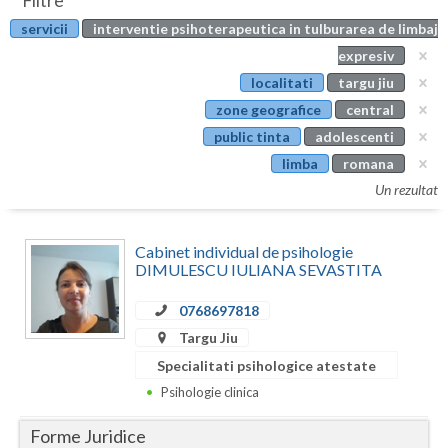
Filtre
Botosani
servicii
interventie psihoterapeutica in tulburarea de limbaj
Evenimente
Braila
expresiv
Cabinet
localitati
targu jiu
Brasov
zone geografice
central
Membri
Bucuresti
public tinta
adolescenti
limba
romana
Buzau
Un rezultat
Calarasi
Cabinet individual de psihologie
Caras-Severin
DIMULESCU IULIANA SEVASTITA
Cluj
0768697818
Constanta
Targu Jiu
Specialitati psihologice atestate
Covasna
Psihologie clinica
Dambovita
Forme Juridice