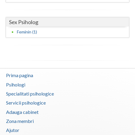
Neamt
Sex Psiholog
Olt
Feminin (1)
Prahova
Salaj
Satu-Mare
Sibiu
Prima pagina
Suceava
Psihologi
Specialitati psihologice
Teleorman
Servicii psihologice
Timis
Adauga cabinet
Tulcea
Zona membri
Ajutor
Valcea