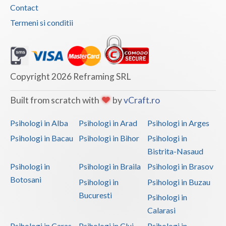
Contact
Vaslui
Termeni si conditii
Vrancea
Copyright 2026 Reframing SRL
Built from scratch with
by
vCraft.ro
Psihologi in Alba
Psihologi in Arad
Psihologi in Arges
Psihologi in Bacau
Psihologi in Bihor
Psihologi in
Bistrita-Nasaud
Psihologi in
Psihologi in Braila
Psihologi in Brasov
Botosani
Psihologi in
Psihologi in Buzau
Bucuresti
Psihologi in
Calarasi
Psihologi in Caras-
Psihologi in Cluj
Psihologi in