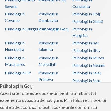
Severin
Constanta
Psihologi in
Psihologi in
Psihologi in Dolj
Covasna
Dambovita
Psihologi in Galati
Psihologi in Giurgiu
Psihologi in Gorj
Psihologi in
Harghita
Psihologi in
Psihologi in
Psihologi in Iasi
Hunedoara
Ialomita
Psihologi in Ilfov
Psihologi in
Psihologi in
Psihologi in Mures
Maramures
Mehedinti
Psihologi in Neamt
Psihologi in Olt
Psihologi in
Psihologi in Salaj
Prahova
Psihologi in Satu-
Psihologi in Gorj
Mare
Acest site foloseste cookie-uri pentru a imbunatati
Psihologi in Sibiu
Psihologi in
Psihologi in
experienta dvoastra de navigare. Prin folosirea site-ului
Suceava
Teleorman
sunteti de acord sa folositi cookie-urile conform cu
Psihologi in Timis
Psihologi in Tulcea
Psihologi in Valcea