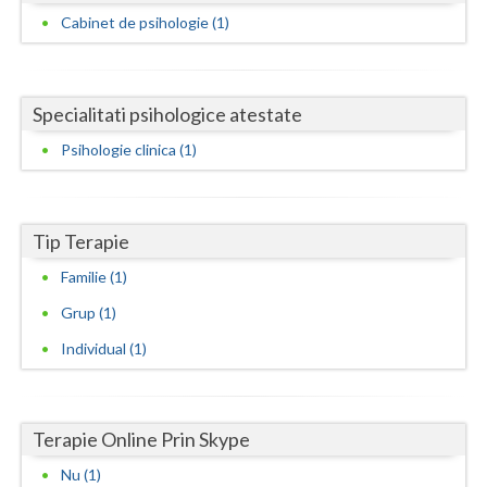
Dolj
Cabinet de psihologie (1)
Galati
Giurgiu
Specialitati psihologice atestate
Gorj
Psihologie clinica (1)
Harghita
Hunedoara
Tip Terapie
Ialomita
Familie (1)
Iasi
Grup (1)
Individual (1)
Ilfov
Maramures
Terapie Online Prin Skype
Mehedinti
Nu (1)
Mures