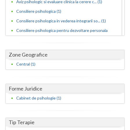
Dolj
Aviz psihologic si evaluare clinica la cerere c... (1)
Consiliere psihologica (1)
Galati
Consiliere psihologica in vederea integrarii so... (1)
Giurgiu
Consiliere psihologica pentru dezvoltare personala
Gorj
(1)
Consiliere psihologica pentru persoane dependen...
Harghita
Zone Geografice
(1)
Hunedoara
Central (1)
Consiliere psihologica pentru persoanele care s... (1)
Ialomita
Consiliere psihologica privind orientarea in ca... (1)
Iasi
Dezvoltare personala pentru adolescenti (1)
Forme Juridice
Dezvoltare personala pentru adulti (1)
Ilfov
Cabinet de psihologie (1)
Dezvoltare personala pentru copii (1)
Maramures
Educatie parentala pentru parinti sau alte pers... (1)
Mehedinti
Tip Terapie
Examinari psihologice in vederea evaluarii depr... (1)
Mures