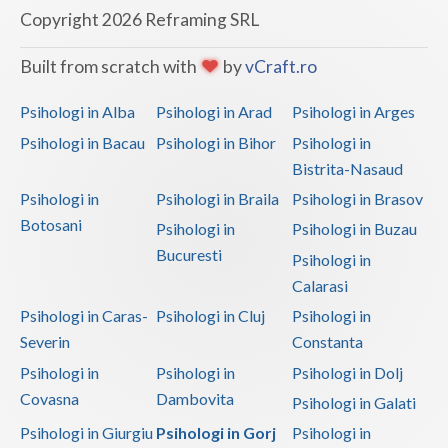
Copyright 2026 Reframing SRL
Psihoterapie - Interventie psihoterapeutica in ... (1)
Psihoterapie - Interventie psihoterapeutica in ... (1)
Built from scratch with
by
vCraft.ro
Psihoterapie suportiva (1)
Psihologi in Alba
Psihologi in Arad
Psihologi in Arges
Terapii de scurta durata (1)
Psihologi in Bacau
Psihologi in Bihor
Psihologi in
Bistrita-Nasaud
Psihologi in
Psihologi in Braila
Psihologi in Brasov
Botosani
Psihologi in
Psihologi in Buzau
Bucuresti
Psihologi in
Calarasi
Psihologi in Caras-
Psihologi in Cluj
Psihologi in
Severin
Constanta
Psihologi in
Psihologi in
Psihologi in Dolj
Covasna
Dambovita
Psihologi in Galati
Psihologi in Giurgiu
Psihologi in Gorj
Psihologi in