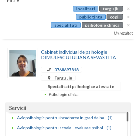
Filtre
Botosani
localitati
targu jiu
Evenimente
Braila
public tinta
copii
Cabinet
specialitati
psihologie clinica
Brasov
Un rezultat
Membri
Bucuresti
Cabinet individual de psihologie
Buzau
DIMULESCU IULIANA SEVASTITA
Calarasi
0768697818
Caras-Severin
Targu Jiu
Specialitati psihologice atestate
Cluj
Psihologie clinica
Constanta
Servicii
Covasna
Aviz psihologic pentru incadrarea in grad de ha... (1)
Dambovita
Aviz psihologic pentru scoala - evaluare psihol... (1)