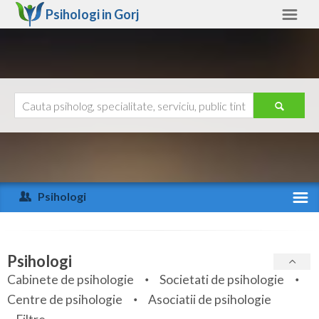
Psihologi in
Gorj
Gorj
Alte judete
Ajutor
Contact
Alba
Arad
Psihologi
Arges
Activitate recenta
Bacau
Specialitati
Psihologi
Bihor
Cabinete de psihologie
Societati de psihologie
Servicii
Centre de psihologie
Asociatii de psihologie
Bistrita-Nasaud
Articole