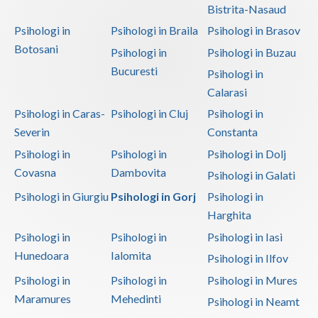
Bistrita-Nasaud
Psihoterapie - Interventie psihoterapeutica in ... (1)
Psihologi in
Psihologi in Braila
Psihologi in Brasov
Psihoterapie - Interventie psihoterapeutica in ... (1)
Botosani
Psihologi in
Psihologi in Buzau
Psihoterapie - Interventie psihoterapeutica in ... (1)
Bucuresti
Psihologi in
Psihoterapie suportiva (1)
Calarasi
Terapii de scurta durata (1)
Psihologi in Caras-
Psihologi in Cluj
Psihologi in
Severin
Constanta
Psihologi in
Psihologi in
Psihologi in Dolj
Covasna
Dambovita
Psihologi in Galati
Psihologi in Giurgiu
Psihologi in Gorj
Psihologi in
Harghita
Psihologi in
Psihologi in
Psihologi in Iasi
Hunedoara
Ialomita
Psihologi in Ilfov
Psihologi in
Psihologi in
Psihologi in Mures
Maramures
Mehedinti
Psihologi in Neamt