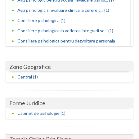
Dolj
Aviz psihologic si evaluare clinica la cerere c... (1)
Galati
Consiliere psihologica (1)
Giurgiu
Consiliere psihologica in vederea integrarii so... (1)
Gorj
Consiliere psihologica pentru dezvoltare personala
(1)
Harghita
Consiliere psihologica pentru persoane dependen...
Hunedoara
Zone Geografice
(1)
Ialomita
Central (1)
Consiliere psihologica pentru persoanele care s... (1)
Consiliere psihologica privind orientarea in ca... (1)
Iasi
Dezvoltare personala pentru adolescenti (1)
Ilfov
Forme Juridice
Dezvoltare personala pentru adulti (1)
Maramures
Cabinet de psihologie (1)
Dezvoltare personala pentru copii (1)
Mehedinti
Educatie parentala pentru parinti sau alte pers... (1)
Mures
Examinari psihologice in vederea evaluarii depr... (1)