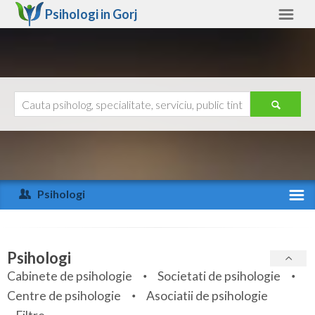
Psihologi in
Gorj
Gorj
Alte judete
Ajutor
Contact
Alba
Arad
Psihologi
Arges
Activitate recenta
Bacau
Specialitati
Psihologi
Bihor
Cabinete de psihologie
Societati de psihologie
Servicii
Centre de psihologie
Asociatii de psihologie
Bistrita-Nasaud
Articole