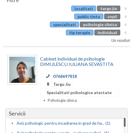
Filtre
Botosani
localitati
targu jiu
Evenimente
Braila
public tinta
copii
Cabinet
specialitati
psihologie clinica
Brasov
tip terapie
individual
Membri
Bucuresti
Un rezultat
Buzau
Cabinet individual de psihologie
Calarasi
DIMULESCU IULIANA SEVASTITA
Caras-Severin
0768697818
Targu Jiu
Cluj
Specialitati psihologice atestate
Constanta
Psihologie clinica
Covasna
Servicii
Dambovita
Aviz psihologic pentru incadrarea in grad de ha... (1)
Aviz psihologic pentru scoala - evaluare psihol... (1)