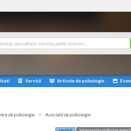
itati
Servicii
Articole
de psihologie
Even
tre de psihologie
Asociatii de psihologie
servicii
interventie psihoterapeuti