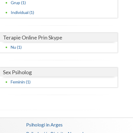
Harghita
Grup (1)
Individual (1)
Hunedoara
Ialomita
Iasi
Terapie Online Prin Skype
Nu (1)
Ilfov
Maramures
Sex Psiholog
Mehedinti
Feminin (1)
Mures
Neamt
Olt
Prahova
Psihologi in Arges
Salaj