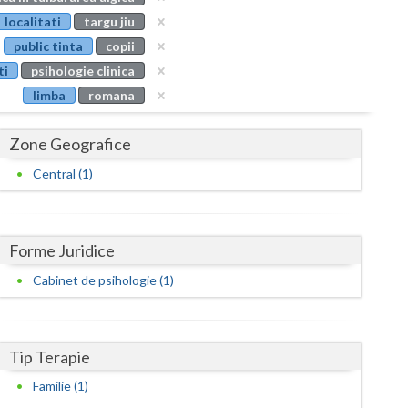
Buzau
localitati
targu jiu
public tinta
copii
Calarasi
ti
psihologie clinica
Caras-Severin
limba
romana
Cluj
Zone Geografice
Constanta
Central (1)
Covasna
Dambovita
Forme Juridice
Dolj
Cabinet de psihologie (1)
Galati
Giurgiu
Tip Terapie
Gorj
Familie (1)