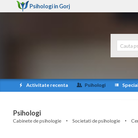
Psihologi in
Gorj
Activitate recenta
Psihologi
Special
Psihologi
Cabinete de psihologie
Societati de psihologie
Cen