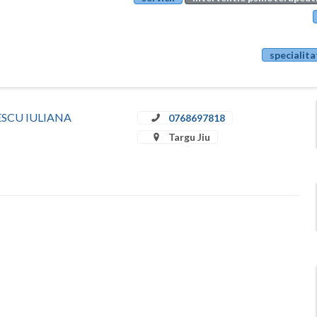
specialita
ULESCU IULIANA
0768697818
Targu Jiu