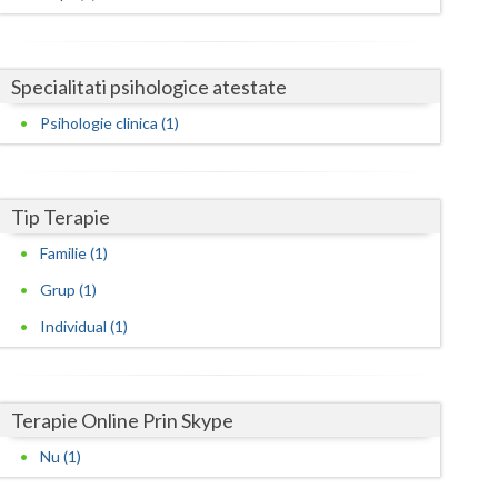
Harghita
Hunedoara
Specialitati psihologice atestate
Ialomita
Psihologie clinica (1)
Iasi
Ilfov
Tip Terapie
Maramures
Familie (1)
Mehedinti
Grup (1)
Mures
Individual (1)
Neamt
Olt
Terapie Online Prin Skype
Prahova
Nu (1)
Salaj