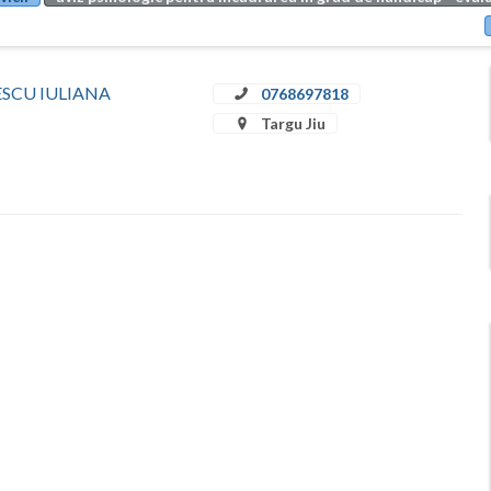
ULESCU IULIANA
0768697818
Targu Jiu