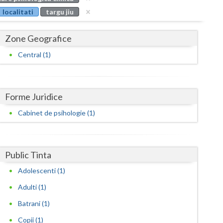
Buzau
localitati
targu jiu
Calarasi
Zone Geografice
Caras-Severin
Central (1)
Cluj
Constanta
Forme Juridice
Covasna
Cabinet de psihologie (1)
Dambovita
Dolj
Public Tinta
Galati
Adolescenti (1)
Giurgiu
Adulti (1)
Batrani (1)
Gorj
Copii (1)