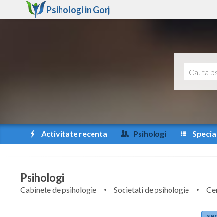
Psihologi in
Gorj
Activitate recenta
Psihologi
Special
Psihologi
Cabinete de psihologie
Societati de psihologie
Cen
ser