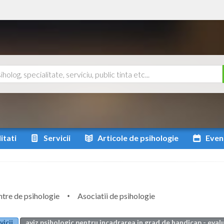
itati
Servicii
Articole
de psihologie
Even
tre de psihologie
Asociatii de psihologie
vicii
aviz psihologic pentru incadrarea in grad de handicap - evalu