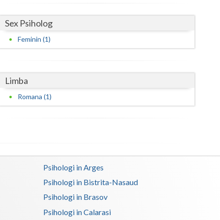
Satu-Mare
Sex Psiholog
Sibiu
Feminin (1)
Suceava
Teleorman
Limba
Timis
Romana (1)
Tulcea
Valcea
Vaslui
Psihologi in Arges
Vrancea
Psihologi in Bistrita-Nasaud
Psihologi in Brasov
Psihologi in Calarasi