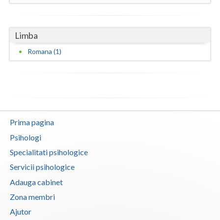
Neamt
Limba
Olt
Romana (1)
Prahova
Salaj
Satu-Mare
Sibiu
Prima pagina
Suceava
Psihologi
Specialitati psihologice
Teleorman
Servicii psihologice
Timis
Adauga cabinet
Tulcea
Zona membri
Ajutor
Valcea