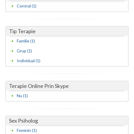
Dolj
Central (1)
Galati
Giurgiu
Tip Terapie
Gorj
Familie (1)
Harghita
Grup (1)
Individual (1)
Hunedoara
Ialomita
Iasi
Terapie Online Prin Skype
Nu (1)
Ilfov
Maramures
Sex Psiholog
Mehedinti
Feminin (1)
Mures