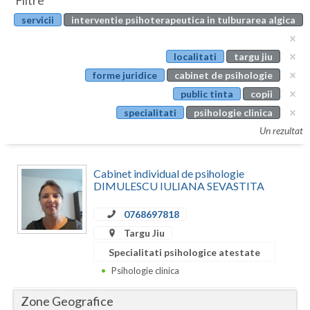
Filtre
Botosani
servicii
interventie psihoterapeutica in tulburarea algica
Evenimente
Braila
Cabinet
localitati
targu jiu
Brasov
forme juridice
cabinet de psihologie
Membri
Bucuresti
public tinta
copii
specialitati
psihologie clinica
Buzau
Un rezultat
Calarasi
Cabinet individual de psihologie
Caras-Severin
DIMULESCU IULIANA SEVASTITA
Cluj
0768697818
Constanta
Targu Jiu
Specialitati psihologice atestate
Covasna
Psihologie clinica
Dambovita
Zone Geografice