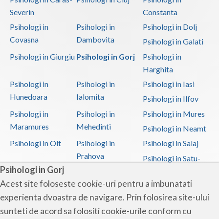
Severin
Constanta
Psihologi in
Psihologi in
Psihologi in Dolj
Covasna
Dambovita
Psihologi in Galati
Psihologi in Giurgiu
Psihologi in Gorj
Psihologi in
Harghita
Psihologi in
Psihologi in
Psihologi in Iasi
Hunedoara
Ialomita
Psihologi in Ilfov
Psihologi in
Psihologi in
Psihologi in Mures
Maramures
Mehedinti
Psihologi in Neamt
Psihologi in Olt
Psihologi in
Psihologi in Salaj
Prahova
Psihologi in Satu-
Psihologi in Gorj
Mare
Acest site foloseste cookie-uri pentru a imbunatati
Psihologi in Sibiu
Psihologi in
Psihologi in
experienta dvoastra de navigare. Prin folosirea site-ului
Suceava
Teleorman
sunteti de acord sa folositi cookie-urile conform cu
Psihologi in Timis
Psihologi in Tulcea
Psihologi in Valcea