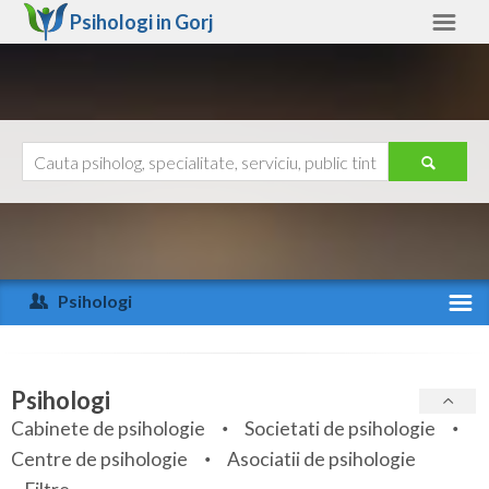
Psihologi in
Gorj
Gorj
Alte judete
Ajutor
Contact
Alba
Arad
Psihologi
Arges
Activitate recenta
Bacau
Specialitati
Psihologi
Bihor
Cabinete de psihologie
Societati de psihologie
Servicii
Centre de psihologie
Asociatii de psihologie
Bistrita-Nasaud
Articole