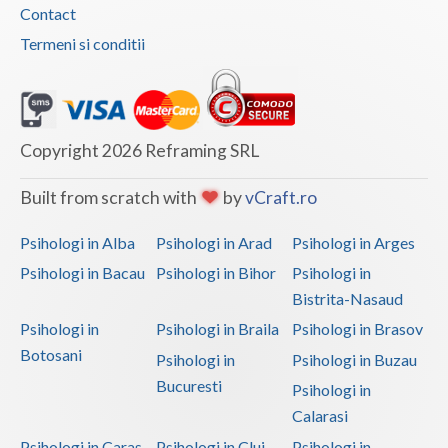
Contact
Vaslui
Termeni si conditii
Vrancea
Copyright 2026 Reframing SRL
Built from scratch with
by
vCraft.ro
Psihologi in Alba
Psihologi in Arad
Psihologi in Arges
Psihologi in Bacau
Psihologi in Bihor
Psihologi in
Bistrita-Nasaud
Psihologi in
Psihologi in Braila
Psihologi in Brasov
Botosani
Psihologi in
Psihologi in Buzau
Bucuresti
Psihologi in
Calarasi
Psihologi in Caras-
Psihologi in Cluj
Psihologi in