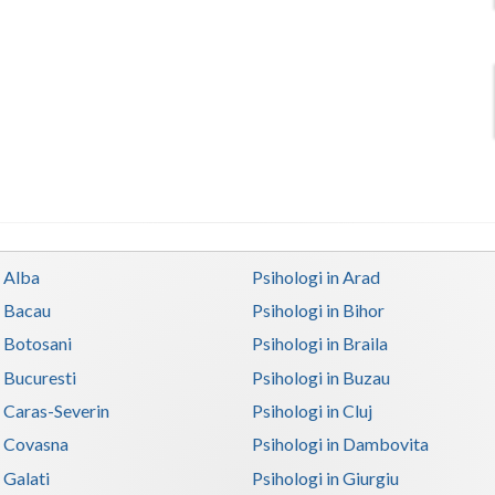
n Alba
Psihologi in Arad
n Bacau
Psihologi in Bihor
n Botosani
Psihologi in Braila
n Bucuresti
Psihologi in Buzau
n Caras-Severin
Psihologi in Cluj
n Covasna
Psihologi in Dambovita
 Galati
Psihologi in Giurgiu