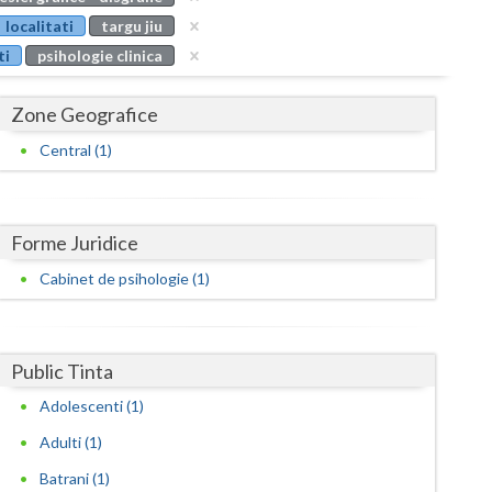
Buzau
localitati
targu jiu
ti
psihologie clinica
Calarasi
Caras-Severin
Zone Geografice
Cluj
Central (1)
Constanta
Covasna
Forme Juridice
Dambovita
Cabinet de psihologie (1)
Dolj
Galati
Public Tinta
Adolescenti (1)
Giurgiu
Adulti (1)
Gorj
Batrani (1)