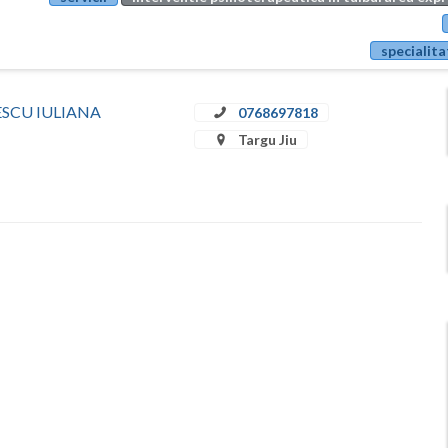
specialita
ULESCU IULIANA
0768697818
Targu Jiu