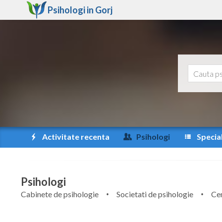
Psihologi in
Gorj
Activitate recenta
Psihologi
Special
Psihologi
Cabinete de psihologie
Societati de psihologie
Cen