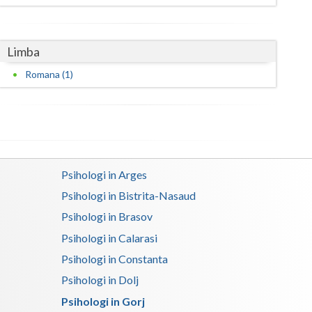
Satu-Mare
Limba
Sibiu
Romana (1)
Suceava
Teleorman
Timis
Tulcea
Psihologi in Arges
Valcea
Psihologi in Bistrita-Nasaud
Psihologi in Brasov
Vaslui
Psihologi in Calarasi
Vrancea
Psihologi in Constanta
Psihologi in Dolj
Psihologi in Gorj