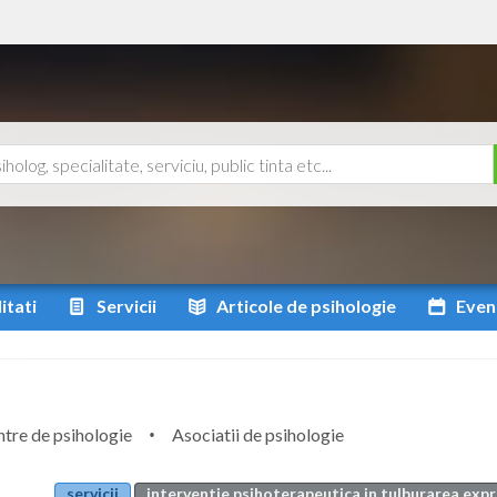
itati
Servicii
Articole
de psihologie
Even
tre de psihologie
Asociatii de psihologie
servicii
interventie psihoterapeutica in tulburarea expres