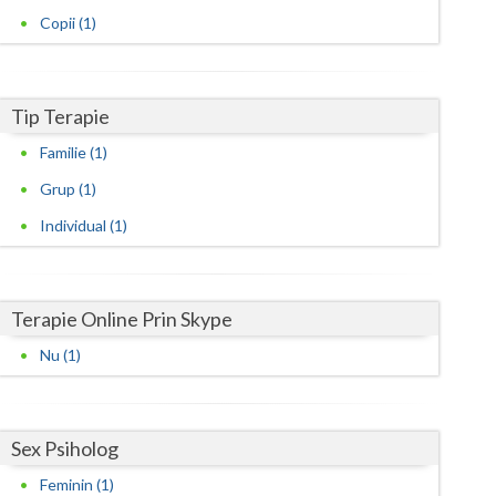
Harghita
Copii (1)
Hunedoara
Ialomita
Tip Terapie
Iasi
Familie (1)
Ilfov
Grup (1)
Maramures
Individual (1)
Mehedinti
Mures
Terapie Online Prin Skype
Nu (1)
Neamt
Olt
Sex Psiholog
Prahova
Feminin (1)
Salaj