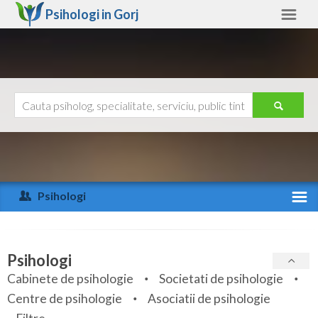
Psihologi in
Gorj
Gorj
Alte judete
Ajutor
Contact
Alba
Arad
Psihologi
Arges
Activitate recenta
Bacau
Specialitati
Psihologi
Bihor
Cabinete de psihologie
Societati de psihologie
Servicii
Centre de psihologie
Asociatii de psihologie
Bistrita-Nasaud
Articole