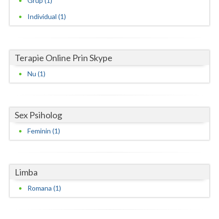
Grup (1)
Individual (1)
Neamt
Olt
Prahova
Terapie Online Prin Skype
Nu (1)
Salaj
Satu-Mare
Sex Psiholog
Sibiu
Feminin (1)
Suceava
Teleorman
Limba
Timis
Romana (1)
Tulcea
Valcea