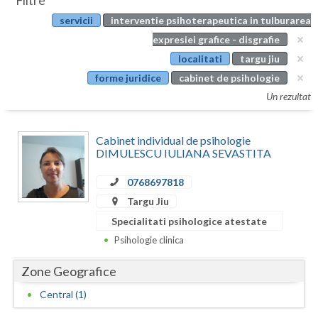
Filtre
Botosani
servicii
interventie psihoterapeutica in tulburarea
Evenimente
Braila
expresiei grafice - disgrafie
Cabinet
localitati
targu jiu
Brasov
forme juridice
cabinet de psihologie
Membri
Bucuresti
Un rezultat
Buzau
Cabinet individual de psihologie
Calarasi
DIMULESCU IULIANA SEVASTITA
Caras-Severin
0768697818
Targu Jiu
Cluj
Specialitati psihologice atestate
Constanta
Psihologie clinica
Covasna
Zone Geografice
Dambovita
Central (1)