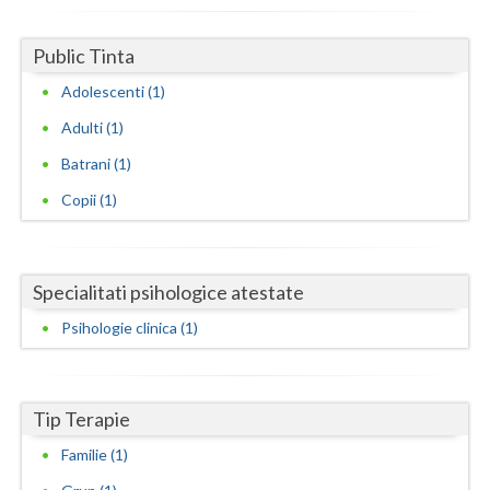
Dolj
Galati
Public Tinta
Adolescenti (1)
Giurgiu
Adulti (1)
Gorj
Batrani (1)
Harghita
Copii (1)
Hunedoara
Ialomita
Specialitati psihologice atestate
Iasi
Psihologie clinica (1)
Ilfov
Maramures
Tip Terapie
Mehedinti
Familie (1)
Mures