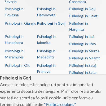
Severin
Constanta
Psihoterapie - Interventie psihoterapeutica in ... (1)
Psihologi in
Psihologi in
Psihologi in Dolj
Psihoterapie - Interventie psihoterapeutica in ... (1)
Covasna
Dambovita
Psihologi in Galati
Psihoterapie - Interventie psihoterapeutica in ... (1)
Psihologi in Giurgiu
Psihologi in Gorj
Psihologi in
Psihoterapie - Interventie psihoterapeutica in ... (1)
Harghita
Psihoterapie - Interventie psihoterapeutica in ... (1)
Psihologi in
Psihologi in
Psihologi in Iasi
Psihoterapie suportiva (1)
Hunedoara
Ialomita
Psihologi in Ilfov
Terapii de scurta durata (1)
Psihologi in
Psihologi in
Psihologi in Mures
Maramures
Mehedinti
Psihologi in Neamt
Psihologi in Olt
Psihologi in
Psihologi in Salaj
Prahova
Psihologi in Satu-
Psihologi in Gorj
Mare
Acest site foloseste cookie-uri pentru a imbunatati
Psihologi in Sibiu
Psihologi in
Psihologi in
experienta dvoastra de navigare. Prin folosirea site-ului
Suceava
Teleorman
sunteti de acord sa folositi cookie-urile conform cu
Psihologi in Timis
Psihologi in Tulcea
Psihologi in Valcea
termenii si conditiile din
"Politica cookies"