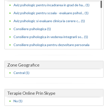
Dolj
Aviz psihologic pentru incadrarea in grad de ha... (1)
Galati
Aviz psihologic pentru scoala - evaluare psihol... (1)
Giurgiu
Aviz psihologic si evaluare clinica la cerere c... (1)
Consiliere psihologica (1)
Gorj
Consiliere psihologica in vederea integrarii so... (1)
Harghita
Consiliere psihologica pentru dezvoltare personala
Hunedoara
(1)
Ialomita
Consiliere psihologica pentru persoane dependen...
Zone Geografice
(1)
Iasi
Central (1)
Consiliere psihologica pentru persoanele care s... (1)
Ilfov
Consiliere psihologica privind orientarea in ca... (1)
Maramures
Dezvoltare personala pentru adolescenti (1)
Terapie Online Prin Skype
Dezvoltare personala pentru adulti (1)
Mehedinti
Nu (1)
Dezvoltare personala pentru copii (1)
Mures