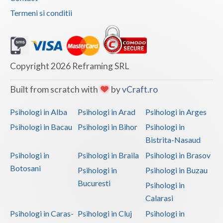
Termeni si conditii
Interventie psihoterapeutica in tulburarea de l... (1)
Vaslui
Interventie psihoterapeutica in tulburarea de s... (1)
Vrancea
Interventie psihoterapeutica in tulburarea dism... (1)
Interventie psihoterapeutica in tulburarea expr... (1)
Copyright 2026 Reframing SRL
Interventie psihoterapeutica in tulburarea fono... (1)
Built from scratch with
by
vCraft.ro
Interventie psihoterapeutica in tulburari ale c... (1)
Psihologi in Alba
Psihologi in Arad
Psihologi in Arges
Logopedie - Interventie psihoterapeutica in bal... (1)
Psihologi in Bacau
Psihologi in Bihor
Psihologi in
Logoterapie (1)
Bistrita-Nasaud
Logoterapie in tulburarile de comunicare (1)
Psihologi in
Psihologi in Braila
Psihologi in Brasov
Psihodiagnostic si evaluare clinica (1)
Botosani
Psihologi in
Psihologi in Buzau
Psihoterapie - Interventie psihoterapeutica in ... (1)
Bucuresti
Psihologi in
Psihoterapie - Interventie psihoterapeutica in ... (1)
Calarasi
Psihoterapie - Interventie psihoterapeutica in ... (1)
Psihologi in Caras-
Psihologi in Cluj
Psihologi in