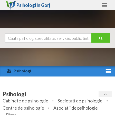
Psihologi in
Gorj
Gorj
Alte judete
Ajutor
Contact
Alba
Arad
Psihologi
Arges
Activitate recenta
Bacau
Specialitati
Psihologi
Bihor
Cabinete de psihologie
Societati de psihologie
Servicii
Centre de psihologie
Asociatii de psihologie
Bistrita-Nasaud
Articole