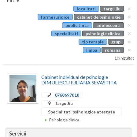
Filtre
Botosani
localitati
targu jiu
Evenimente
Braila
forme juridice
cabinet de psihologie
Cabinet
public tinta
adolescenti
Brasov
specialitati
psihologie clinica
Membri
Bucuresti
tip terapie
grup
limba
romana
Buzau
Un rezultat
Calarasi
Cabinet individual de psihologie
Caras-Severin
DIMULESCU IULIANA SEVASTITA
Cluj
0768697818
Constanta
Targu Jiu
Specialitati psihologice atestate
Covasna
Psihologie clinica
Dambovita
Servicii