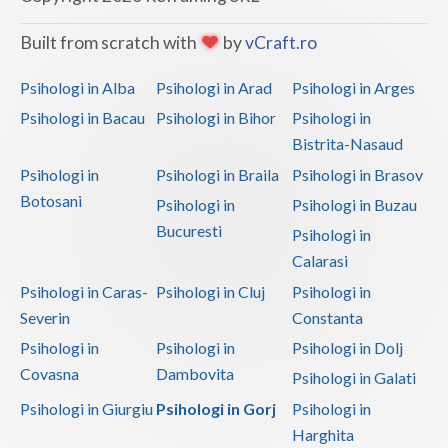
Vaslui
Built from scratch with
by
vCraft.ro
Vrancea
Psihologi in Alba
Psihologi in Arad
Psihologi in Arges
Psihologi in Bacau
Psihologi in Bihor
Psihologi in
Bistrita-Nasaud
Psihologi in
Psihologi in Braila
Psihologi in Brasov
Botosani
Psihologi in
Psihologi in Buzau
Bucuresti
Psihologi in
Calarasi
Psihologi in Caras-
Psihologi in Cluj
Psihologi in
Severin
Constanta
Psihologi in
Psihologi in
Psihologi in Dolj
Covasna
Dambovita
Psihologi in Galati
Psihologi in Giurgiu
Psihologi in Gorj
Psihologi in
Harghita