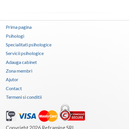
Neamt
Olt
Prima pagina
Prahova
Psihologi
Specialitati psihologice
Salaj
Servicii psihologice
Satu-Mare
Adauga cabinet
Sibiu
Zona membri
Ajutor
Suceava
Contact
Teleorman
Termeni si conditii
Timis
Tulcea
Valcea
Copyright 2026 Reframing SRL