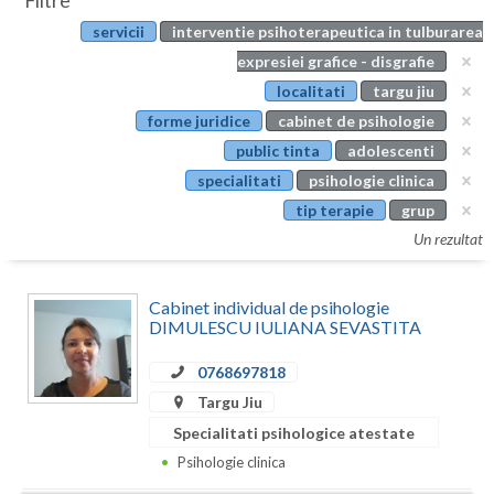
Filtre
Botosani
servicii
interventie psihoterapeutica in tulburarea
Evenimente
Braila
expresiei grafice - disgrafie
Cabinet
localitati
targu jiu
Brasov
forme juridice
cabinet de psihologie
Membri
Bucuresti
public tinta
adolescenti
specialitati
psihologie clinica
Buzau
tip terapie
grup
Calarasi
Un rezultat
Caras-Severin
Cabinet individual de psihologie
Cluj
DIMULESCU IULIANA SEVASTITA
Constanta
0768697818
Targu Jiu
Covasna
Specialitati psihologice atestate
Dambovita
Psihologie clinica