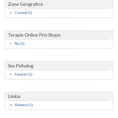
Dolj
Zone Geografice
Galati
Central (1)
Giurgiu
Gorj
Terapie Online Prin Skype
Harghita
Nu (1)
Hunedoara
Ialomita
Sex Psiholog
Feminin (1)
Iasi
Ilfov
Limba
Maramures
Romana (1)
Mehedinti
Mures