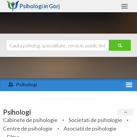
Psihologi in
Gorj
Gorj
Alte judete
Ajutor
Contact
Alba
Arad
Psihologi
Arges
Activitate recenta
Bacau
Specialitati
Psihologi
Bihor
Cabinete de psihologie
Societati de psihologie
Servicii
Centre de psihologie
Asociatii de psihologie
Bistrita-Nasaud
Articole