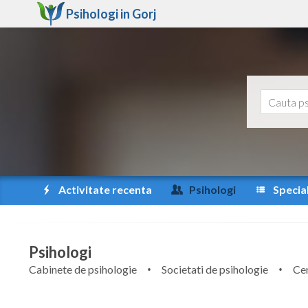
Psihologi in
Gorj
Activitate recenta
Psihologi
Special
Psihologi
Cabinete de psihologie
Societati de psihologie
Cen