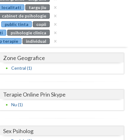
Buzau
localitati
targu jiu
cabinet de psihologie
Calarasi
public tinta
copii
Caras-Severin
ti
psihologie clinica
p terapie
individual
Cluj
Constanta
Zone Geografice
Covasna
Central (1)
Dambovita
Dolj
Terapie Online Prin Skype
Galati
Nu (1)
Giurgiu
Gorj
Sex Psiholog