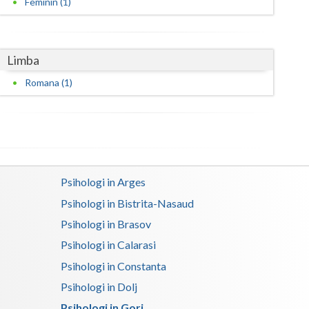
Feminin (1)
Harghita
Hunedoara
Ialomita
Limba
Romana (1)
Iasi
Ilfov
Maramures
Mehedinti
Psihologi in Arges
Mures
Psihologi in Bistrita-Nasaud
Psihologi in Brasov
Neamt
Psihologi in Calarasi
Olt
Psihologi in Constanta
Prahova
Psihologi in Dolj
Salaj
Psihologi in Gorj