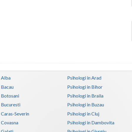
n Alba
Psihologi in Arad
n Bacau
Psihologi in Bihor
n Botosani
Psihologi in Braila
n Bucuresti
Psihologi in Buzau
n Caras-Severin
Psihologi in Cluj
n Covasna
Psihologi in Dambovita
 Galati
Psihologi in Giurgiu