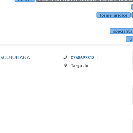
forme juridice
specialita
ti
ULESCU IULIANA
0768697818
Targu Jiu