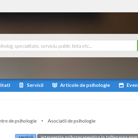
itati
Servicii
Articole
de psihologie
Even
tre de psihologie
Asociatii de psihologie
servicii
interventie psihoterapeutica in tulburarea expres