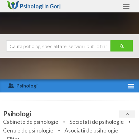
Psihologi in
Gorj
Gorj
Alte judete
Ajutor
Contact
Alba
Arad
Psihologi
Arges
Activitate recenta
Bacau
Specialitati
Psihologi
Bihor
Cabinete de psihologie
Societati de psihologie
Servicii
Centre de psihologie
Asociatii de psihologie
Bistrita-Nasaud
Articole