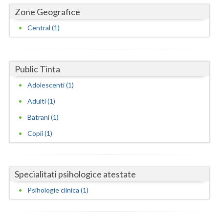
Dolj
Zone Geografice
Galati
Central (1)
Giurgiu
Gorj
Public Tinta
Harghita
Adolescenti (1)
Hunedoara
Adulti (1)
Batrani (1)
Ialomita
Copii (1)
Iasi
Ilfov
Specialitati psihologice atestate
Maramures
Psihologie clinica (1)
Mehedinti
Mures