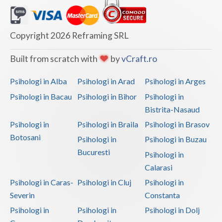
Copyright 2026 Reframing SRL
Built from scratch with
by
vCraft.ro
Psihologi in Alba
Psihologi in Arad
Psihologi in Arges
Psihologi in Bacau
Psihologi in Bihor
Psihologi in
Bistrita-Nasaud
Psihologi in
Psihologi in Braila
Psihologi in Brasov
Botosani
Psihologi in
Psihologi in Buzau
Bucuresti
Psihologi in
Calarasi
Psihologi in Caras-
Psihologi in Cluj
Psihologi in
Severin
Constanta
Psihologi in
Psihologi in
Psihologi in Dolj