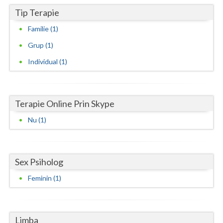
Tip Terapie
Neamt
Familie (1)
Olt
Grup (1)
Prahova
Individual (1)
Salaj
Satu-Mare
Terapie Online Prin Skype
Sibiu
Nu (1)
Suceava
Teleorman
Sex Psiholog
Timis
Feminin (1)
Tulcea
Valcea
Limba