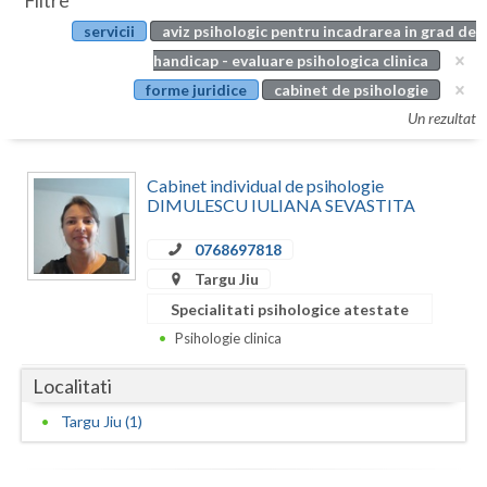
Filtre
Botosani
servicii
aviz psihologic pentru incadrarea in grad de
Evenimente
Braila
handicap - evaluare psihologica clinica
Cabinet
forme juridice
cabinet de psihologie
Brasov
Un rezultat
Membri
Bucuresti
Cabinet individual de psihologie
Buzau
DIMULESCU IULIANA SEVASTITA
Calarasi
0768697818
Caras-Severin
Targu Jiu
Specialitati psihologice atestate
Cluj
Psihologie clinica
Constanta
Localitati
Covasna
Targu Jiu (1)
Dambovita