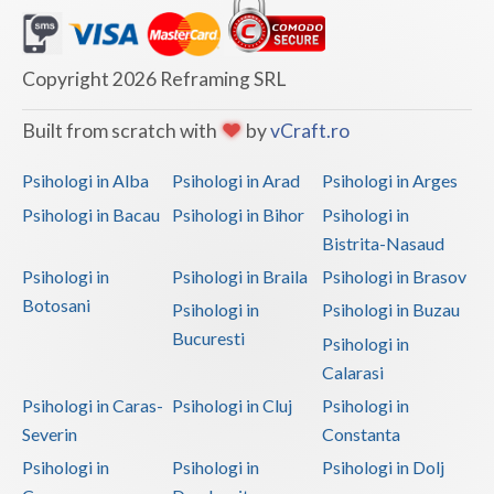
Copyright 2026 Reframing SRL
Built from scratch with
by
vCraft.ro
Psihologi in Alba
Psihologi in Arad
Psihologi in Arges
Psihologi in Bacau
Psihologi in Bihor
Psihologi in
Bistrita-Nasaud
Psihologi in
Psihologi in Braila
Psihologi in Brasov
Botosani
Psihologi in
Psihologi in Buzau
Bucuresti
Psihologi in
Calarasi
Psihologi in Caras-
Psihologi in Cluj
Psihologi in
Severin
Constanta
Psihologi in
Psihologi in
Psihologi in Dolj