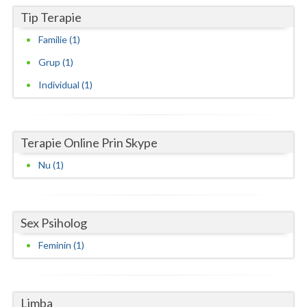
Tip Terapie
Neamt
Familie (1)
Olt
Grup (1)
Prahova
Individual (1)
Salaj
Satu-Mare
Terapie Online Prin Skype
Sibiu
Nu (1)
Suceava
Teleorman
Sex Psiholog
Timis
Feminin (1)
Tulcea
Valcea
Limba