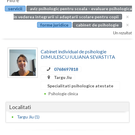
Filtre
Botosani
servicii
aviz psihologic pentru scoala - evaluare psihologica
Evenimente
Braila
in vederea integrarii si adaptarii scolare pentru copii
Cabinet
forme juridice
cabinet de psihologie
Brasov
Un rezultat
Membri
Bucuresti
Cabinet individual de psihologie
Buzau
DIMULESCU IULIANA SEVASTITA
Calarasi
0768697818
Caras-Severin
Targu Jiu
Specialitati psihologice atestate
Cluj
Psihologie clinica
Constanta
Localitati
Covasna
Targu Jiu (1)
Dambovita