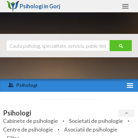
Psihologi in
Gorj
Gorj
Alte judete
Ajutor
Contact
Alba
Arad
Psihologi
Arges
Activitate recenta
Bacau
Specialitati
Psihologi
Bihor
Cabinete de psihologie
Societati de psihologie
Servicii
Centre de psihologie
Asociatii de psihologie
Bistrita-Nasaud
Articole