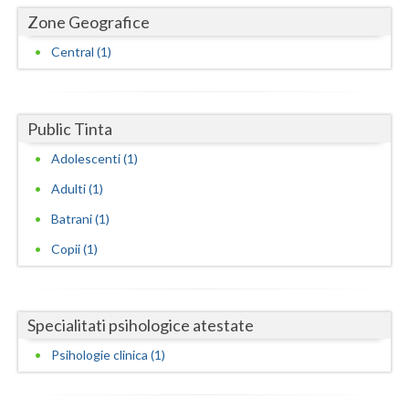
Dolj
Zone Geografice
Galati
Central (1)
Giurgiu
Gorj
Public Tinta
Harghita
Adolescenti (1)
Hunedoara
Adulti (1)
Batrani (1)
Ialomita
Copii (1)
Iasi
Ilfov
Specialitati psihologice atestate
Maramures
Psihologie clinica (1)
Mehedinti
Mures