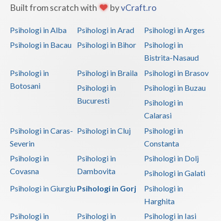
Built from scratch with
by
vCraft.ro
Vaslui
Psihologi in Alba
Psihologi in Arad
Psihologi in Arges
Vrancea
Psihologi in Bacau
Psihologi in Bihor
Psihologi in
Bistrita-Nasaud
Psihologi in
Psihologi in Braila
Psihologi in Brasov
Botosani
Psihologi in
Psihologi in Buzau
Bucuresti
Psihologi in
Calarasi
Psihologi in Caras-
Psihologi in Cluj
Psihologi in
Severin
Constanta
Psihologi in
Psihologi in
Psihologi in Dolj
Covasna
Dambovita
Psihologi in Galati
Psihologi in Giurgiu
Psihologi in Gorj
Psihologi in
Harghita
Psihologi in
Psihologi in
Psihologi in Iasi