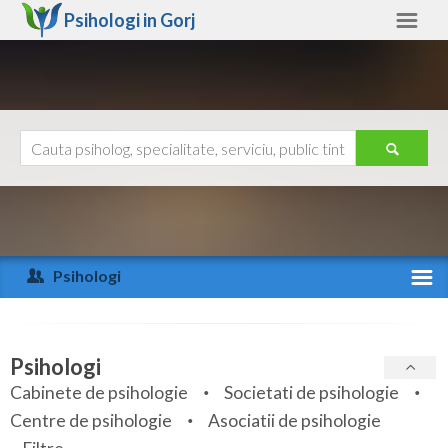
Psihologi in
Gorj
Gorj
Alte judete
Ajutor
Contact
Alba
Arad
Psihologi
Arges
Activitate recenta
Bacau
Specialitati
Psihologi
Bihor
Cabinete de psihologie
Societati de psihologie
Servicii
Centre de psihologie
Asociatii de psihologie
Bistrita-Nasaud
Articole