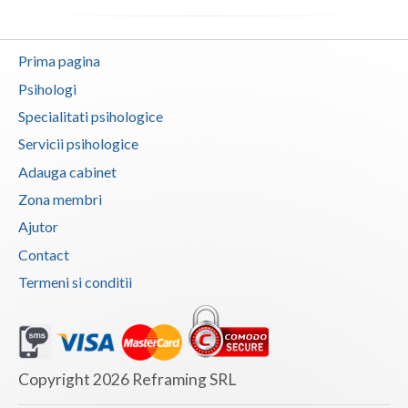
Neamt
Prima pagina
Olt
Psihologi
Prahova
Specialitati psihologice
Salaj
Servicii psihologice
Adauga cabinet
Satu-Mare
Zona membri
Sibiu
Ajutor
Suceava
Contact
Termeni si conditii
Teleorman
Timis
Tulcea
Copyright 2026 Reframing SRL
Valcea