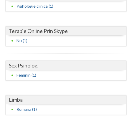
Dolj
Psihologie clinica (1)
Galati
Giurgiu
Terapie Online Prin Skype
Gorj
Nu (1)
Harghita
Hunedoara
Sex Psiholog
Ialomita
Feminin (1)
Iasi
Ilfov
Limba
Maramures
Romana (1)
Mehedinti
Mures