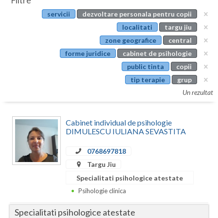
Filtre
Botosani
servicii
dezvoltare personala pentru copii
Evenimente
Braila
localitati
targu jiu
Cabinet
zone geografice
central
Brasov
forme juridice
cabinet de psihologie
Membri
Bucuresti
public tinta
copii
tip terapie
grup
Buzau
Un rezultat
Calarasi
Cabinet individual de psihologie
Caras-Severin
DIMULESCU IULIANA SEVASTITA
Cluj
0768697818
Constanta
Targu Jiu
Specialitati psihologice atestate
Covasna
Psihologie clinica
Dambovita
Specialitati psihologice atestate