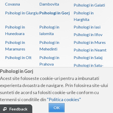
Covasna
Dambovita
Psihologi in Galati
Psihologi in Giurgiu
Psihologi in Gorj
Psihologi in
Harghita
Psihologi in
Psihologi in
Psihologi in Iasi
Hunedoara
Ialomita
Psihologi in Ilfov
Psihologi in
Psihologi in
Psihologi in Mures
Maramures
Mehedinti
Psihologi in Neamt
Psihologi in Olt
Psihologi in
Psihologi in Salaj
Prahova
Psihologi in Satu-
Psihologi in Gorj
Mare
Acest site foloseste cookie-uri pentru a imbunatati
Psihologi in Sibiu
Psihologi in
Psihologi in
experienta dvoastra de navigare. Prin folosirea site-ului
Suceava
Teleorman
sunteti de acord sa folositi cookie-urile conform cu
Psihologi in Timis
Psihologi in Tulcea
Psihologi in Valcea
termenii si conditiile din
"Politica cookies"
Psihologi in Vaslui
Psihologi in
OK
Vrancea
Feedback