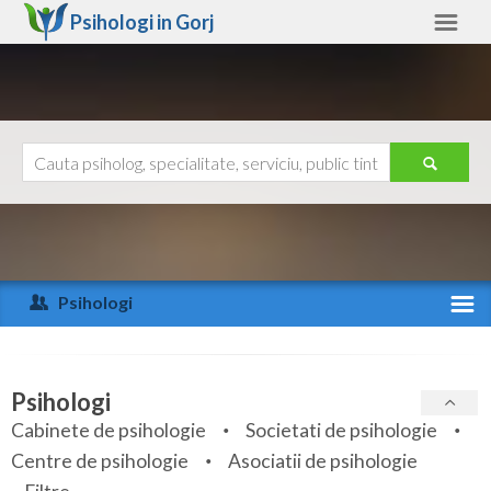
Psihologi in
Gorj
Gorj
Alte judete
Ajutor
Contact
Alba
Arad
Psihologi
Arges
Activitate recenta
Bacau
Specialitati
Psihologi
Bihor
Cabinete de psihologie
Societati de psihologie
Servicii
Centre de psihologie
Asociatii de psihologie
Bistrita-Nasaud
Articole