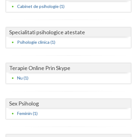
Dolj
Cabinet de psihologie (1)
Galati
Giurgiu
Specialitati psihologice atestate
Gorj
Psihologie clinica (1)
Harghita
Hunedoara
Terapie Online Prin Skype
Ialomita
Nu (1)
Iasi
Ilfov
Sex Psiholog
Maramures
Feminin (1)
Mehedinti
Mures