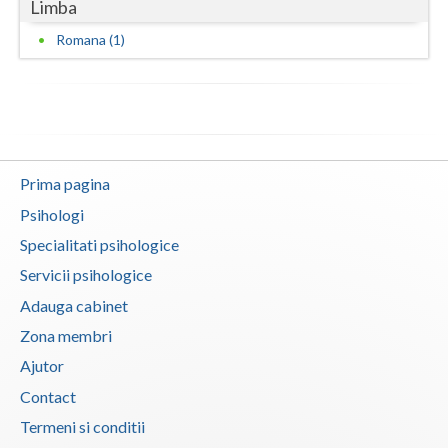
Limba
Neamt
Romana (1)
Olt
Prahova
Salaj
Prima pagina
Satu-Mare
Psihologi
Sibiu
Specialitati psihologice
Servicii psihologice
Suceava
Adauga cabinet
Teleorman
Zona membri
Timis
Ajutor
Contact
Tulcea
Termeni si conditii
Valcea