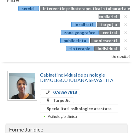
Filtre
Botosani
servicii
interventie psihoterapeutica in tulburari ale
Evenimente
Braila
copilariei
Cabinet
localitati
targu jiu
Brasov
zone geografice
central
Membri
Bucuresti
public tinta
adolescenti
tip terapie
individual
Buzau
Un rezultat
Calarasi
Cabinet individual de psihologie
Caras-Severin
DIMULESCU IULIANA SEVASTITA
Cluj
0768697818
Constanta
Targu Jiu
Specialitati psihologice atestate
Covasna
Psihologie clinica
Dambovita
Forme Juridice