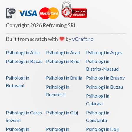
Vaslui
Vrancea
Copyright 2026 Reframing SRL
Built from scratch with
by
vCraft.ro
Psihologi in Alba
Psihologi in Arad
Psihologi in Arges
Psihologi in Bacau
Psihologi in Bihor
Psihologi in
Bistrita-Nasaud
Psihologi in
Psihologi in Braila
Psihologi in Brasov
Botosani
Psihologi in
Psihologi in Buzau
Bucuresti
Psihologi in
Calarasi
Psihologi in Caras-
Psihologi in Cluj
Psihologi in
Severin
Constanta
Psihologi in
Psihologi in
Psihologi in Dolj