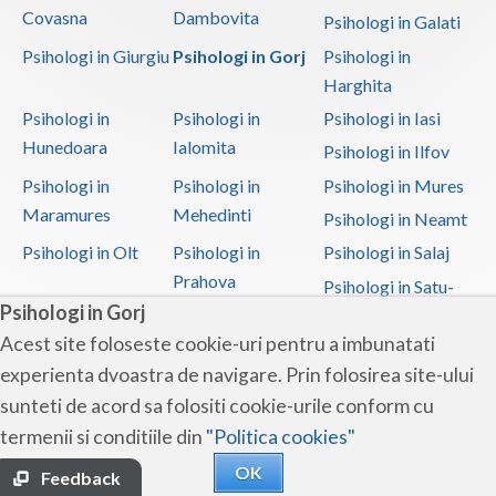
Covasna
Dambovita
Psihologi in Galati
Psihologi in Giurgiu
Psihologi in Gorj
Psihologi in
Harghita
Psihologi in
Psihologi in
Psihologi in Iasi
Hunedoara
Ialomita
Psihologi in Ilfov
Psihologi in
Psihologi in
Psihologi in Mures
Maramures
Mehedinti
Psihologi in Neamt
Psihologi in Olt
Psihologi in
Psihologi in Salaj
Prahova
Psihologi in Satu-
Psihologi in Gorj
Mare
Acest site foloseste cookie-uri pentru a imbunatati
Psihologi in Sibiu
Psihologi in
Psihologi in
experienta dvoastra de navigare. Prin folosirea site-ului
Suceava
Teleorman
sunteti de acord sa folositi cookie-urile conform cu
Psihologi in Timis
Psihologi in Tulcea
Psihologi in Valcea
termenii si conditiile din
"Politica cookies"
Psihologi in Vaslui
Psihologi in
OK
Vrancea
Feedback