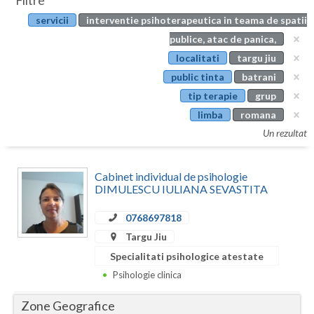
Filtre
Botosani
servicii
interventie psihoterapeutica in teama de spatii
Evenimente
Braila
publice, atac de panica,
Cabinet
localitati
targu jiu
Brasov
public tinta
batrani
Membri
Bucuresti
tip terapie
grup
limba
romana
Buzau
Un rezultat
Calarasi
Cabinet individual de psihologie
Caras-Severin
DIMULESCU IULIANA SEVASTITA
Cluj
0768697818
Constanta
Targu Jiu
Specialitati psihologice atestate
Covasna
Psihologie clinica
Dambovita
Zone Geografice