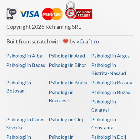
Vaslui
Vrancea
Copyright 2026 Reframing SRL
Built from scratch with
by
vCraft.ro
Psihologi in Alba
Psihologi in Arad
Psihologi in Arges
Psihologi in Bacau
Psihologi in Bihor
Psihologi in
Bistrita-Nasaud
Psihologi in
Psihologi in Braila
Psihologi in Brasov
Botosani
Psihologi in
Psihologi in Buzau
Bucuresti
Psihologi in
Calarasi
Psihologi in Caras-
Psihologi in Cluj
Psihologi in
Severin
Constanta
Psihologi in
Psihologi in
Psihologi in Dolj