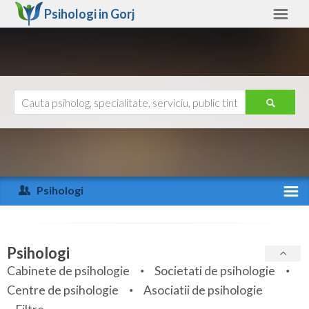
Psihologi in
Gorj
Gorj
Alte judete
Ajutor
Contact
Alba
Arad
Psihologi
Arges
Activitate recenta
Bacau
Specialitati
Psihologi
Bihor
Cabinete de psihologie
Societati de psihologie
Servicii
Centre de psihologie
Asociatii de psihologie
Bistrita-Nasaud
Articole