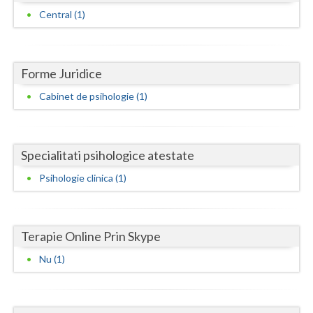
Dolj
Central (1)
Galati
Giurgiu
Forme Juridice
Gorj
Cabinet de psihologie (1)
Harghita
Hunedoara
Specialitati psihologice atestate
Ialomita
Psihologie clinica (1)
Iasi
Ilfov
Terapie Online Prin Skype
Maramures
Nu (1)
Mehedinti
Mures