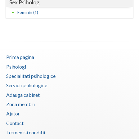
Sex Psiholog
Neamt
Feminin (1)
Olt
Prahova
Salaj
Prima pagina
Satu-Mare
Psihologi
Sibiu
Specialitati psihologice
Servicii psihologice
Suceava
Adauga cabinet
Teleorman
Zona membri
Timis
Ajutor
Contact
Tulcea
Termeni si conditii
Valcea