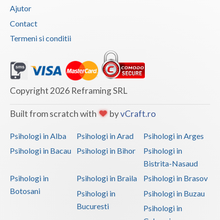
Ajutor
Vaslui
Contact
Vrancea
Termeni si conditii
Copyright 2026 Reframing SRL
Built from scratch with
by
vCraft.ro
Psihologi in Alba
Psihologi in Arad
Psihologi in Arges
Psihologi in Bacau
Psihologi in Bihor
Psihologi in
Bistrita-Nasaud
Psihologi in
Psihologi in Braila
Psihologi in Brasov
Botosani
Psihologi in
Psihologi in Buzau
Bucuresti
Psihologi in