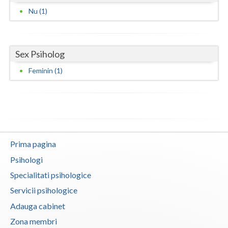
Nu (1)
Neamt
Olt
Sex Psiholog
Prahova
Feminin (1)
Salaj
Satu-Mare
Sibiu
Suceava
Prima pagina
Psihologi
Teleorman
Specialitati psihologice
Timis
Servicii psihologice
Tulcea
Adauga cabinet
Zona membri
Valcea