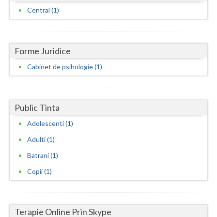
Dolj
Central (1)
Galati
Giurgiu
Forme Juridice
Gorj
Cabinet de psihologie (1)
Harghita
Hunedoara
Public Tinta
Ialomita
Adolescenti (1)
Iasi
Adulti (1)
Batrani (1)
Ilfov
Copii (1)
Maramures
Mehedinti
Terapie Online Prin Skype
Mures