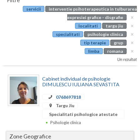
Filtre
Botosani
servicii
interventie psihoterapeutica in tulburarea
Evenimente
Braila
expresiei grafice - disgrafie
Cabinet
localitati
targu jiu
Brasov
specialitati
psihologie clinica
Membri
Bucuresti
tip terapie
grup
limba
romana
Buzau
Un rezultat
Calarasi
Cabinet individual de psihologie
Caras-Severin
DIMULESCU IULIANA SEVASTITA
Cluj
0768697818
Constanta
Targu Jiu
Specialitati psihologice atestate
Covasna
Psihologie clinica
Dambovita
Zone Geografice