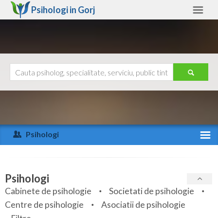
Psihologi in
Gorj
Gorj
Alte judete
Ajutor
Contact
Alba
Arad
Psihologi
Arges
Activitate recenta
Bacau
Specialitati
Psihologi
Bihor
Cabinete de psihologie
Societati de psihologie
Servicii
Centre de psihologie
Asociatii de psihologie
Bistrita-Nasaud
Articole