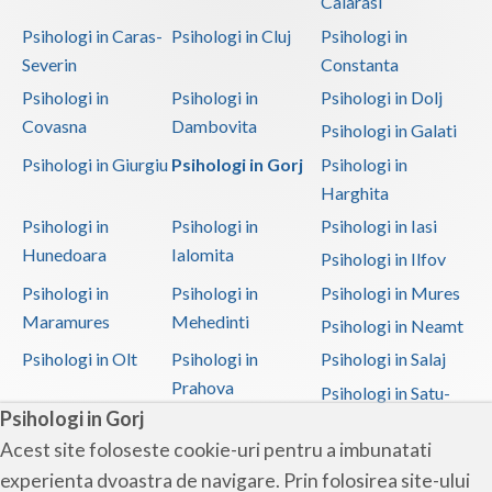
Calarasi
Psihologi in Caras-
Psihologi in Cluj
Psihologi in
Severin
Constanta
Psihologi in
Psihologi in
Psihologi in Dolj
Covasna
Dambovita
Psihologi in Galati
Psihologi in Giurgiu
Psihologi in Gorj
Psihologi in
Harghita
Psihologi in
Psihologi in
Psihologi in Iasi
Hunedoara
Ialomita
Psihologi in Ilfov
Psihologi in
Psihologi in
Psihologi in Mures
Maramures
Mehedinti
Psihologi in Neamt
Psihologi in Olt
Psihologi in
Psihologi in Salaj
Prahova
Psihologi in Satu-
Psihologi in Gorj
Mare
Acest site foloseste cookie-uri pentru a imbunatati
Psihologi in Sibiu
Psihologi in
Psihologi in
experienta dvoastra de navigare. Prin folosirea site-ului
Suceava
Teleorman