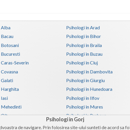
n Alba
Psihologi in Arad
n Bacau
Psihologi in Bihor
n Botosani
Psihologi in Braila
n Bucuresti
Psihologi in Buzau
n Caras-Severin
Psihologi in Cluj
n Covasna
Psihologi in Dambovita
 Galati
Psihologi in Giurgiu
n Harghita
Psihologi in Hunedoara
 Iasi
Psihologi in Ilfov
n Mehedinti
Psihologi in Mures
 Olt
Psihologi in Prahova
Psihologi in Gorj
n Satu-Mare
Psihologi in Sibiu
voastra de navigare. Prin folosirea site-ului sunteti de acord sa fol