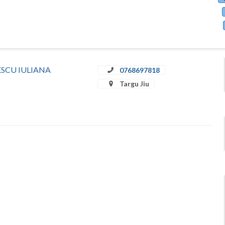
ULESCU IULIANA
0768697818
Targu Jiu