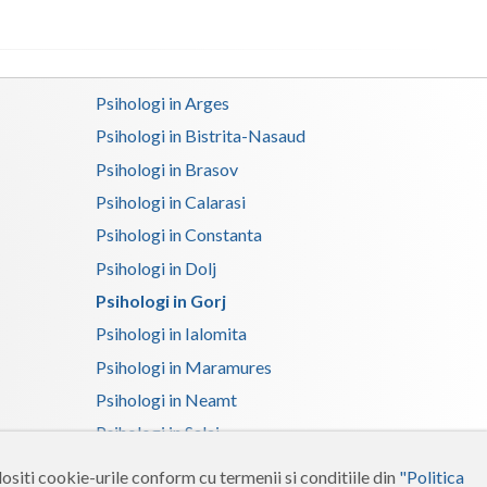
Satu-Mare
Sibiu
Psihologi in Arges
Suceava
Psihologi in Bistrita-Nasaud
Psihologi in Brasov
Teleorman
Psihologi in Calarasi
Timis
Psihologi in Constanta
Tulcea
Psihologi in Dolj
Valcea
Psihologi in Gorj
Psihologi in Ialomita
Vaslui
Psihologi in Maramures
Vrancea
Psihologi in Neamt
Psihologi in Salaj
Psihologi in Suceava
ositi cookie-urile conform cu termenii si conditiile din
"Politica