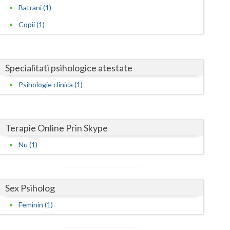
Harghita
Batrani (1)
Hunedoara
Copii (1)
Ialomita
Iasi
Specialitati psihologice atestate
Ilfov
Psihologie clinica (1)
Maramures
Mehedinti
Terapie Online Prin Skype
Nu (1)
Mures
Neamt
Sex Psiholog
Olt
Feminin (1)
Prahova
Salaj