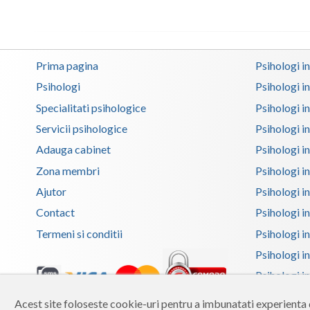
Prima pagina
Psihologi i
Psihologi
Psihologi i
Specialitati psihologice
Psihologi i
Servicii psihologice
Psihologi i
Adauga cabinet
Psihologi i
Zona membri
Psihologi i
Ajutor
Psihologi in
Contact
Psihologi i
Termeni si conditii
Psihologi in
Psihologi i
Psihologi in
Psihologi i
Acest site foloseste cookie-uri pentru a imbunatati experienta d
Copyright 2026 Reframing SRL