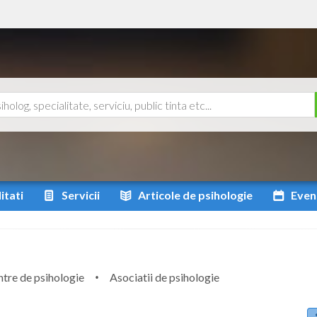
itati
Servicii
Articole
de psihologie
Even
tre de psihologie
Asociatii de psihologie