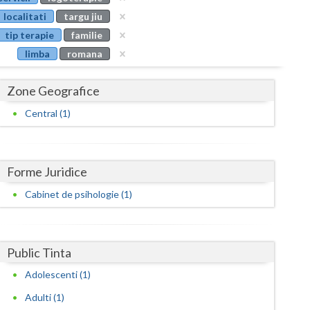
Buzau
localitati
targu jiu
tip terapie
familie
Calarasi
limba
romana
Caras-Severin
Zone Geografice
Cluj
Central (1)
Constanta
Covasna
Forme Juridice
Dambovita
Cabinet de psihologie (1)
Dolj
Galati
Public Tinta
Giurgiu
Adolescenti (1)
Gorj
Adulti (1)