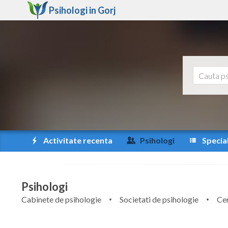
Psihologi in
Gorj
Activitate recenta
Psihologi
Special
Psihologi
Cabinete de psihologie
Societati de psihologie
Cen