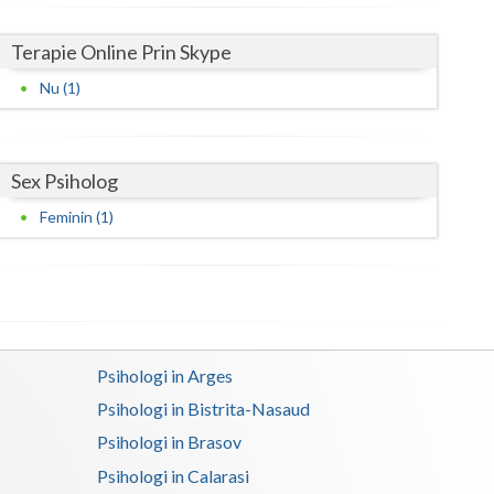
Satu-Mare
Terapie Online Prin Skype
Sibiu
Nu (1)
Suceava
Teleorman
Sex Psiholog
Timis
Feminin (1)
Tulcea
Valcea
Vaslui
Psihologi in Arges
Vrancea
Psihologi in Bistrita-Nasaud
Psihologi in Brasov
Psihologi in Calarasi