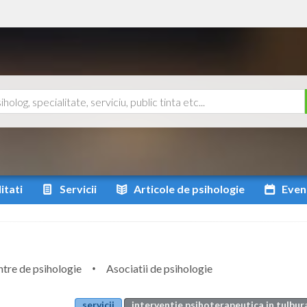
itati
Servicii
Articole
de psihologie
Even
tre de psihologie
Asociatii de psihologie
servicii
interventie psihoterapeutica in tulbur