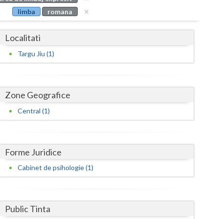
Buzau
limba
romana
Calarasi
Localitati
Caras-Severin
Targu Jiu (1)
Cluj
Constanta
Zone Geografice
Covasna
Central (1)
Dambovita
Dolj
Forme Juridice
Galati
Cabinet de psihologie (1)
Giurgiu
Gorj
Public Tinta