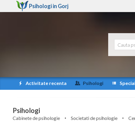
Psihologi in
Gorj
Activitate recenta
Psihologi
Special
Psihologi
Cabinete de psihologie
Societati de psihologie
Cen