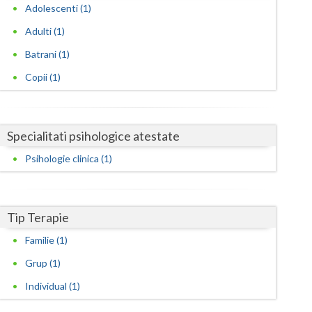
Harghita
Adolescenti (1)
Hunedoara
Adulti (1)
Batrani (1)
Ialomita
Copii (1)
Iasi
Ilfov
Specialitati psihologice atestate
Maramures
Psihologie clinica (1)
Mehedinti
Mures
Tip Terapie
Neamt
Familie (1)
Olt
Grup (1)
Prahova
Individual (1)
Salaj