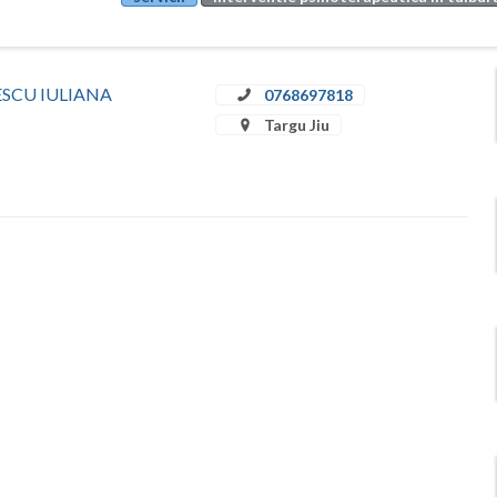
ULESCU IULIANA
0768697818
Targu Jiu