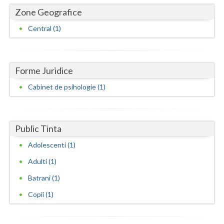
Dolj
Zone Geografice
Galati
Central (1)
Giurgiu
Gorj
Forme Juridice
Harghita
Cabinet de psihologie (1)
Hunedoara
Ialomita
Public Tinta
Iasi
Adolescenti (1)
Adulti (1)
Ilfov
Batrani (1)
Maramures
Copii (1)
Mehedinti
Mures