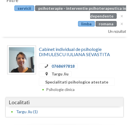
Filtre
Botosani
servicii
psihoterapie - interventie psihoterapeutica in
Evenimente
Braila
dependente
Cabinet
limba
romana
Brasov
Un rezultat
Membri
Bucuresti
Cabinet individual de psihologie
Buzau
DIMULESCU IULIANA SEVASTITA
Calarasi
0768697818
Caras-Severin
Targu Jiu
Specialitati psihologice atestate
Cluj
Psihologie clinica
Constanta
Localitati
Covasna
Targu Jiu (1)
Dambovita