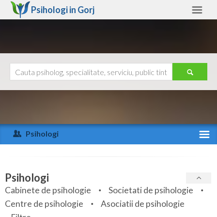
Psihologi in
Gorj
Gorj
Alte judete
Ajutor
Contact
Alba
Arad
Psihologi
Arges
Activitate recenta
Bacau
Specialitati
Psihologi
Bihor
Cabinete de psihologie
Societati de psihologie
Servicii
Centre de psihologie
Asociatii de psihologie
Bistrita-Nasaud
Articole