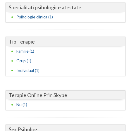
Specialitati psihologice atestate
Neamt
Psihologie clinica (1)
Olt
Prahova
Tip Terapie
Salaj
Familie (1)
Satu-Mare
Grup (1)
Sibiu
Individual (1)
Suceava
Teleorman
Terapie Online Prin Skype
Timis
Nu (1)
Tulcea
Valcea
Sex Psiholog