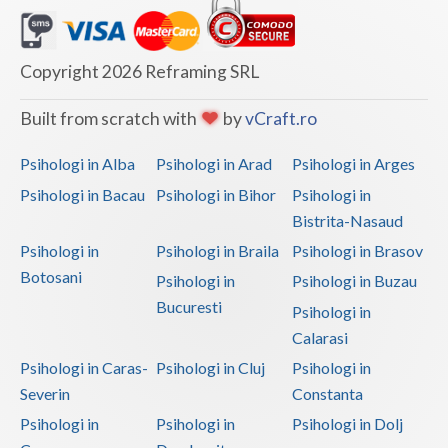
Copyright 2026 Reframing SRL
Built from scratch with
by
vCraft.ro
Psihologi in Alba
Psihologi in Arad
Psihologi in Arges
Psihologi in Bacau
Psihologi in Bihor
Psihologi in
Bistrita-Nasaud
Psihologi in
Psihologi in Braila
Psihologi in Brasov
Botosani
Psihologi in
Psihologi in Buzau
Bucuresti
Psihologi in
Calarasi
Psihologi in Caras-
Psihologi in Cluj
Psihologi in
Severin
Constanta
Psihologi in
Psihologi in
Psihologi in Dolj