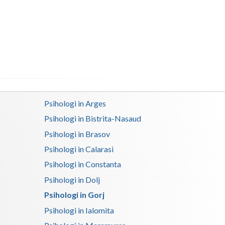
Buzau
Calarasi
Caras-Severin
Cluj
Constanta
Psihologi in Arges
Covasna
Psihologi in Bistrita-Nasaud
Dambovita
Psihologi in Brasov
Dolj
Psihologi in Calarasi
Psihologi in Constanta
Galati
Psihologi in Dolj
Giurgiu
Psihologi in Gorj
Gorj
Psihologi in Ialomita