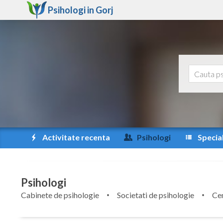
Psihologi in
Gorj
Activitate recenta
Psihologi
Special
Psihologi
Cabinete de psihologie
Societati de psihologie
Cen