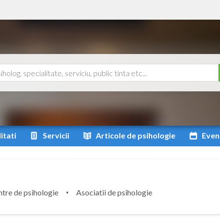
itati
Servicii
Articole
de psihologie
Even
tre de psihologie
Asociatii de psihologie