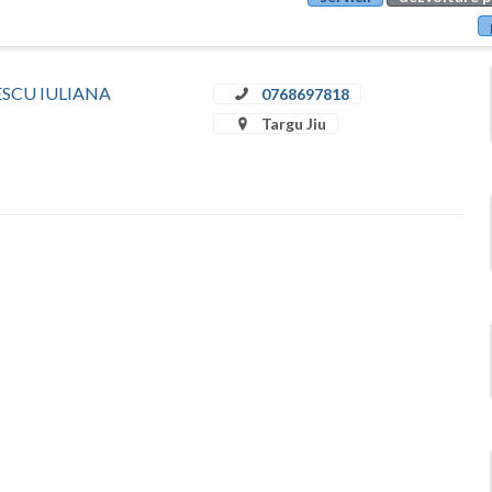
ULESCU IULIANA
0768697818
Targu Jiu