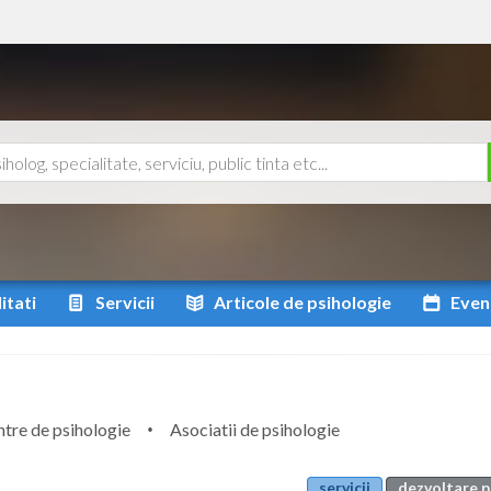
itati
Servicii
Articole
de psihologie
Even
tre de psihologie
Asociatii de psihologie
servicii
dezvoltare p