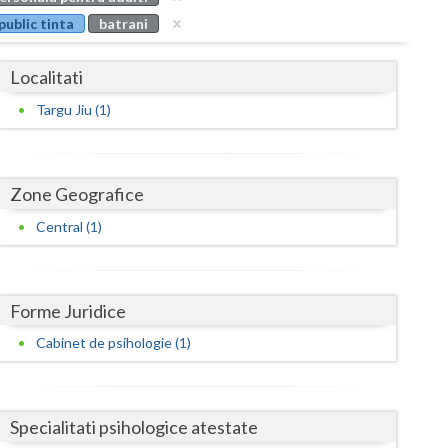
Buzau
public tinta
batrani
Calarasi
Localitati
Caras-Severin
Targu Jiu (1)
Cluj
Constanta
Zone Geografice
Covasna
Central (1)
Dambovita
Dolj
Forme Juridice
Galati
Cabinet de psihologie (1)
Giurgiu
Gorj
Specialitati psihologice atestate