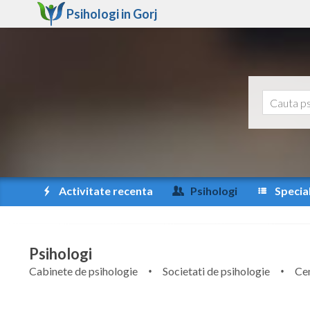
Psihologi in
Gorj
Activitate recenta
Psihologi
Special
Psihologi
Cabinete de psihologie
Societati de psihologie
Cen