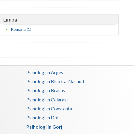
Satu-Mare
Limba
Sibiu
Romana (1)
Suceava
Teleorman
Timis
Tulcea
Psihologi in Arges
Psihologi in Bistrita-Nasaud
Valcea
Psihologi in Brasov
Vaslui
Psihologi in Calarasi
Vrancea
Psihologi in Constanta
Psihologi in Dolj
Psihologi in Gorj