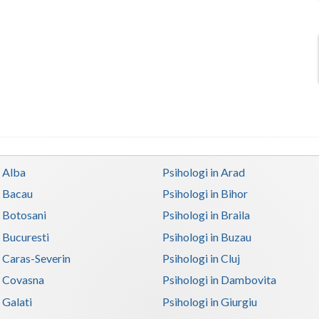
n Alba
Psihologi in Arad
n Bacau
Psihologi in Bihor
n Botosani
Psihologi in Braila
n Bucuresti
Psihologi in Buzau
n Caras-Severin
Psihologi in Cluj
n Covasna
Psihologi in Dambovita
 Galati
Psihologi in Giurgiu