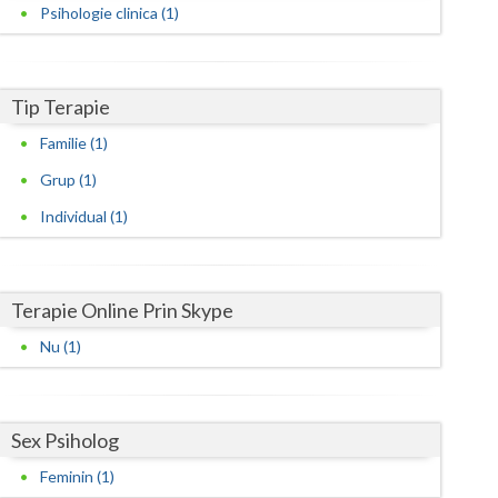
Harghita
Psihologie clinica (1)
Hunedoara
Ialomita
Tip Terapie
Iasi
Familie (1)
Grup (1)
Ilfov
Individual (1)
Maramures
Mehedinti
Terapie Online Prin Skype
Mures
Nu (1)
Neamt
Olt
Sex Psiholog
Prahova
Feminin (1)
Salaj