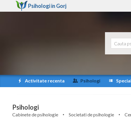
Psihologi in
Gorj
Activitate recenta
Psihologi
Special
Psihologi
Cabinete de psihologie
Societati de psihologie
Cen