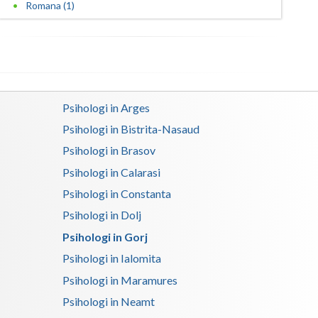
Romana (1)
Satu-Mare
Sibiu
Suceava
Psihologi in Arges
Teleorman
Psihologi in Bistrita-Nasaud
Timis
Psihologi in Brasov
Tulcea
Psihologi in Calarasi
Psihologi in Constanta
Valcea
Psihologi in Dolj
Vaslui
Psihologi in Gorj
Vrancea
Psihologi in Ialomita
Psihologi in Maramures
Psihologi in Neamt