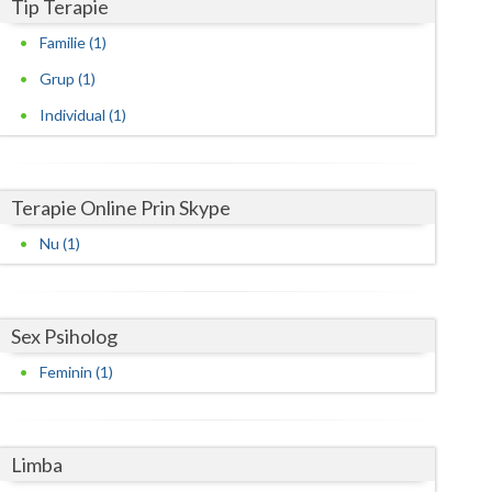
Harghita
Tip Terapie
Familie (1)
Hunedoara
Grup (1)
Ialomita
Individual (1)
Iasi
Ilfov
Terapie Online Prin Skype
Maramures
Nu (1)
Mehedinti
Mures
Sex Psiholog
Neamt
Feminin (1)
Olt
Prahova
Limba
Salaj