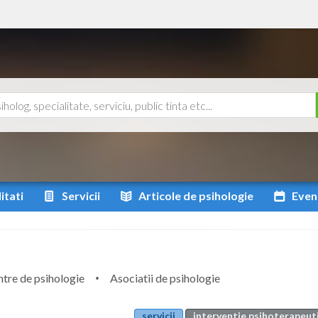
itati
Servicii
Articole
de psihologie
Even
tre de psihologie
Asociatii de psihologie
servicii
interventie psihoterapeuti