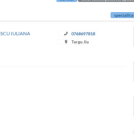
specialita
ULESCU IULIANA
0768697818
Targu Jiu