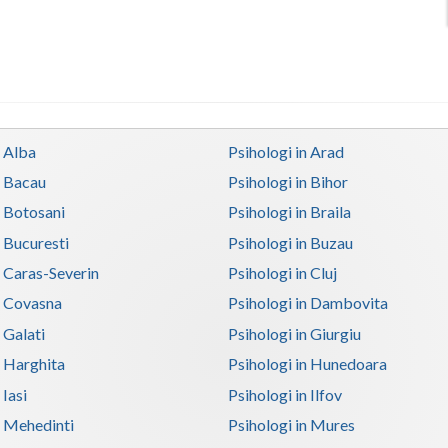
n Alba
Psihologi in Arad
n Bacau
Psihologi in Bihor
n Botosani
Psihologi in Braila
n Bucuresti
Psihologi in Buzau
n Caras-Severin
Psihologi in Cluj
n Covasna
Psihologi in Dambovita
 Galati
Psihologi in Giurgiu
n Harghita
Psihologi in Hunedoara
 Iasi
Psihologi in Ilfov
n Mehedinti
Psihologi in Mures