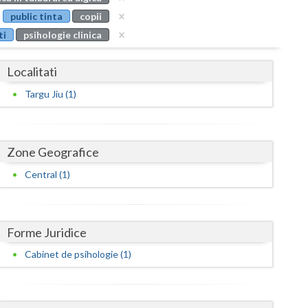
Buzau
public tinta
copii
ti
psihologie clinica
Calarasi
Caras-Severin
Localitati
Cluj
Targu Jiu (1)
Constanta
Covasna
Zone Geografice
Dambovita
Central (1)
Dolj
Galati
Forme Juridice
Cabinet de psihologie (1)
Giurgiu
Gorj