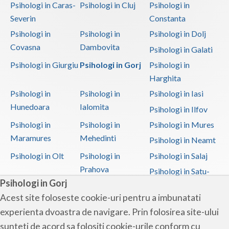
Psihologi in Caras-
Psihologi in Cluj
Psihologi in
Severin
Constanta
Psihologi in
Psihologi in
Psihologi in Dolj
Covasna
Dambovita
Psihologi in Galati
Psihologi in Giurgiu
Psihologi in Gorj
Psihologi in
Harghita
Psihologi in
Psihologi in
Psihologi in Iasi
Hunedoara
Ialomita
Psihologi in Ilfov
Psihologi in
Psihologi in
Psihologi in Mures
Maramures
Mehedinti
Psihologi in Neamt
Psihologi in Olt
Psihologi in
Psihologi in Salaj
Prahova
Psihologi in Satu-
Psihologi in Gorj
Mare
Acest site foloseste cookie-uri pentru a imbunatati
Psihologi in Sibiu
Psihologi in
Psihologi in
experienta dvoastra de navigare. Prin folosirea site-ului
Suceava
Teleorman
sunteti de acord sa folositi cookie-urile conform cu
Psihologi in Timis
Psihologi in Tulcea
Psihologi in Valcea