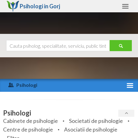
Psihologi in
Gorj
Gorj
Alte judete
Ajutor
Contact
Alba
Arad
Psihologi
Arges
Activitate recenta
Bacau
Specialitati
Psihologi
Bihor
Cabinete de psihologie
Societati de psihologie
Servicii
Centre de psihologie
Asociatii de psihologie
Bistrita-Nasaud
Articole