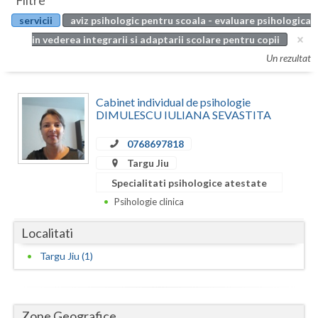
Filtre
Botosani
servicii
aviz psihologic pentru scoala - evaluare psihologica
Evenimente
Braila
in vederea integrarii si adaptarii scolare pentru copii
Cabinet
Un rezultat
Brasov
Membri
Bucuresti
Cabinet individual de psihologie
DIMULESCU IULIANA SEVASTITA
Buzau
0768697818
Calarasi
Targu Jiu
Caras-Severin
Specialitati psihologice atestate
Psihologie clinica
Cluj
Localitati
Constanta
Targu Jiu (1)
Covasna
Dambovita
Zone Geografice