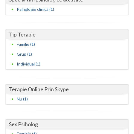
Psihologie clinica (1)
Neamt
Olt
Tip Terapie
Prahova
Familie (1)
Salaj
Grup (1)
Satu-Mare
Individual (1)
Sibiu
Suceava
Terapie Online Prin Skype
Teleorman
Nu (1)
Timis
Tulcea
Sex Psiholog
Valcea
Feminin (1)