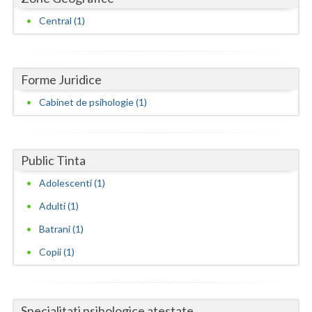
Dolj
Central (1)
Galati
Giurgiu
Forme Juridice
Gorj
Cabinet de psihologie (1)
Harghita
Hunedoara
Public Tinta
Ialomita
Adolescenti (1)
Iasi
Adulti (1)
Ilfov
Batrani (1)
Copii (1)
Maramures
Mehedinti
Mures
Specialitati psihologice atestate