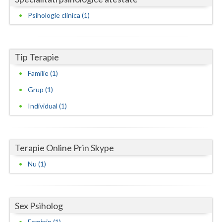
Psihologie clinica (1)
Neamt
Olt
Tip Terapie
Prahova
Familie (1)
Salaj
Grup (1)
Satu-Mare
Individual (1)
Sibiu
Suceava
Terapie Online Prin Skype
Teleorman
Nu (1)
Timis
Tulcea
Sex Psiholog
Valcea
Feminin (1)