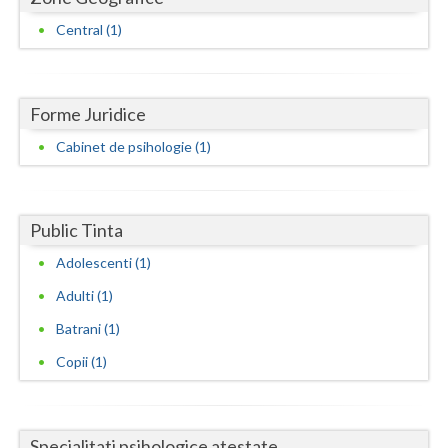
Dolj
Central (1)
Galati
Giurgiu
Forme Juridice
Gorj
Cabinet de psihologie (1)
Harghita
Hunedoara
Public Tinta
Ialomita
Adolescenti (1)
Iasi
Adulti (1)
Ilfov
Batrani (1)
Copii (1)
Maramures
Mehedinti
Mures
Specialitati psihologice atestate