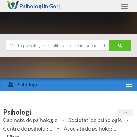
Psihologi in
Gorj
Gorj
Alte judete
Ajutor
Contact
Alba
Arad
Psihologi
Arges
Activitate recenta
Bacau
Specialitati
Psihologi
Bihor
Cabinete de psihologie
Societati de psihologie
Servicii
Centre de psihologie
Asociatii de psihologie
Bistrita-Nasaud
Articole