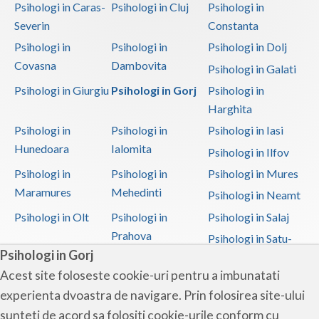
Psihologi in Caras-
Psihologi in Cluj
Psihologi in
Severin
Constanta
Psihologi in
Psihologi in
Psihologi in Dolj
Covasna
Dambovita
Psihologi in Galati
Psihologi in Giurgiu
Psihologi in Gorj
Psihologi in
Harghita
Psihologi in
Psihologi in
Psihologi in Iasi
Hunedoara
Ialomita
Psihologi in Ilfov
Psihologi in
Psihologi in
Psihologi in Mures
Maramures
Mehedinti
Psihologi in Neamt
Psihologi in Olt
Psihologi in
Psihologi in Salaj
Prahova
Psihologi in Satu-
Psihologi in Gorj
Mare
Acest site foloseste cookie-uri pentru a imbunatati
Psihologi in Sibiu
Psihologi in
Psihologi in
experienta dvoastra de navigare. Prin folosirea site-ului
Suceava
Teleorman
sunteti de acord sa folositi cookie-urile conform cu
Psihologi in Timis
Psihologi in Tulcea
Psihologi in Valcea