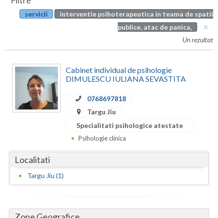
Filtre
Botosani
servicii
interventie psihoterapeutica in teama de spatii
Evenimente
Braila
publice, atac de panica,
Cabinet
Un rezultat
Brasov
Membri
Bucuresti
Cabinet individual de psihologie
DIMULESCU IULIANA SEVASTITA
Buzau
0768697818
Calarasi
Targu Jiu
Caras-Severin
Specialitati psihologice atestate
Psihologie clinica
Cluj
Localitati
Constanta
Targu Jiu (1)
Covasna
Dambovita
Zone Geografice