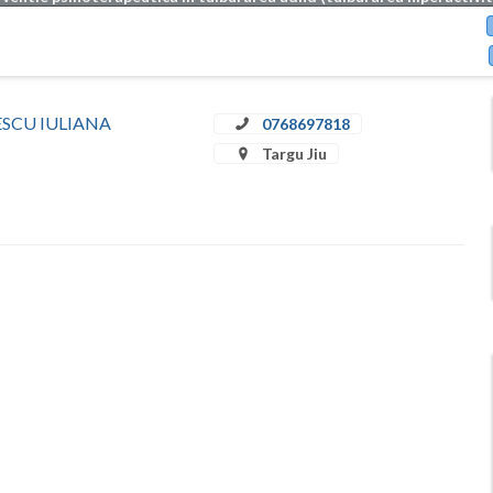
ULESCU IULIANA
0768697818
Targu Jiu