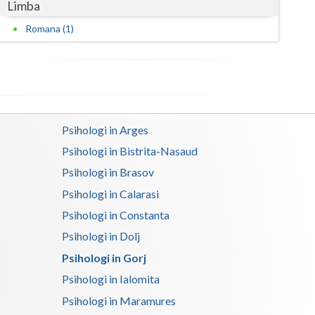
Limba
Satu-Mare
Romana (1)
Sibiu
Suceava
Teleorman
Psihologi in Arges
Timis
Psihologi in Bistrita-Nasaud
Tulcea
Psihologi in Brasov
Psihologi in Calarasi
Valcea
Psihologi in Constanta
Vaslui
Psihologi in Dolj
Vrancea
Psihologi in Gorj
Psihologi in Ialomita
Psihologi in Maramures