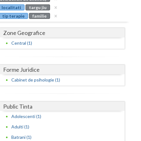
Buzau
localitati
targu jiu
tip terapie
familie
Calarasi
Caras-Severin
Zone Geografice
Cluj
Central (1)
Constanta
Covasna
Forme Juridice
Dambovita
Cabinet de psihologie (1)
Dolj
Galati
Public Tinta
Adolescenti (1)
Giurgiu
Adulti (1)
Gorj
Batrani (1)