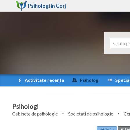
Psihologi in
Gorj
Activitate recenta
Psihologi
Special
Psihologi
Cabinete de psihologie
Societati de psihologie
Cen
servicii
inte