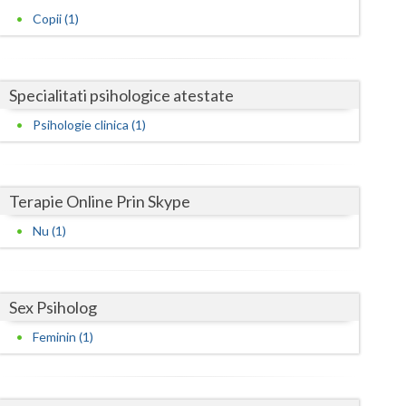
Harghita
Copii (1)
Hunedoara
Ialomita
Specialitati psihologice atestate
Iasi
Psihologie clinica (1)
Ilfov
Maramures
Terapie Online Prin Skype
Mehedinti
Nu (1)
Mures
Neamt
Sex Psiholog
Olt
Feminin (1)
Prahova
Salaj