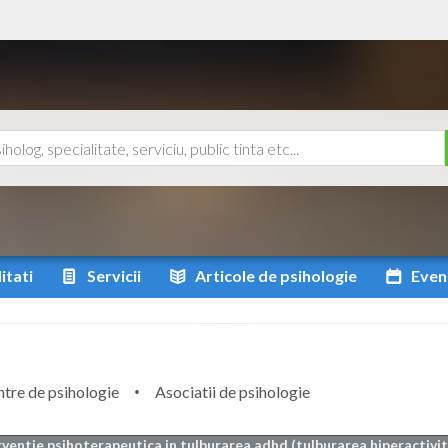
itati
Servicii
Articole
de psihologie
Even
tre de psihologie
Asociatii de psihologie
rventie psihoterapeutica in tulburarea adhd (tulburarea hiperactivit