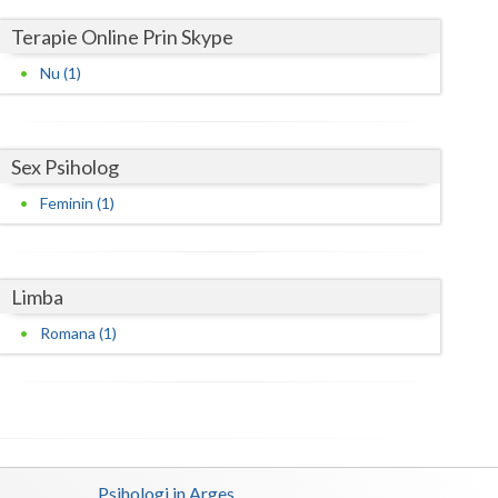
Harghita
Terapie Online Prin Skype
Hunedoara
Nu (1)
Ialomita
Iasi
Sex Psiholog
Ilfov
Feminin (1)
Maramures
Mehedinti
Limba
Mures
Romana (1)
Neamt
Olt
Prahova
Psihologi in Arges
Salaj