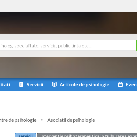
itati
Servicii
Articole
de psihologie
Even
tre de psihologie
Asociatii de psihologie
servicii
interventie psihoterapeutica in tulburarea expres