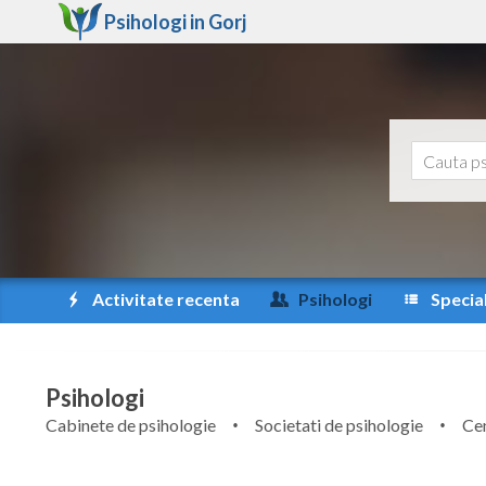
Psihologi in
Gorj
Activitate recenta
Psihologi
Special
Psihologi
Cabinete de psihologie
Societati de psihologie
Cen