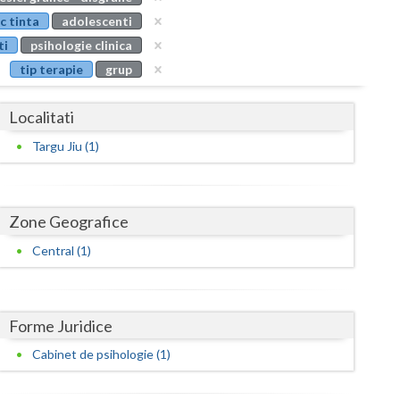
Buzau
c tinta
adolescenti
ti
psihologie clinica
Calarasi
tip terapie
grup
Caras-Severin
Localitati
Cluj
Targu Jiu (1)
Constanta
Covasna
Zone Geografice
Dambovita
Central (1)
Dolj
Galati
Forme Juridice
Giurgiu
Cabinet de psihologie (1)
Gorj