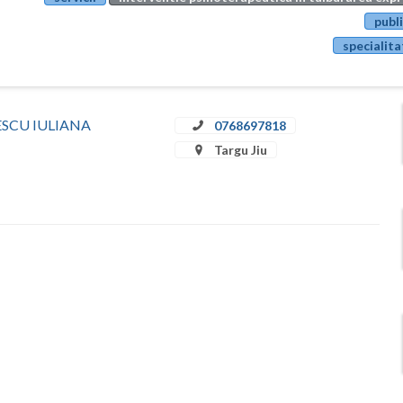
publi
specialita
ULESCU IULIANA
0768697818
Targu Jiu