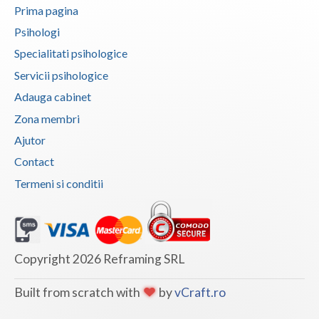
Prima pagina
Vaslui
Psihologi
Vrancea
Specialitati psihologice
Servicii psihologice
Adauga cabinet
Zona membri
Ajutor
Contact
Termeni si conditii
Copyright 2026 Reframing SRL
Built from scratch with
by
vCraft.ro