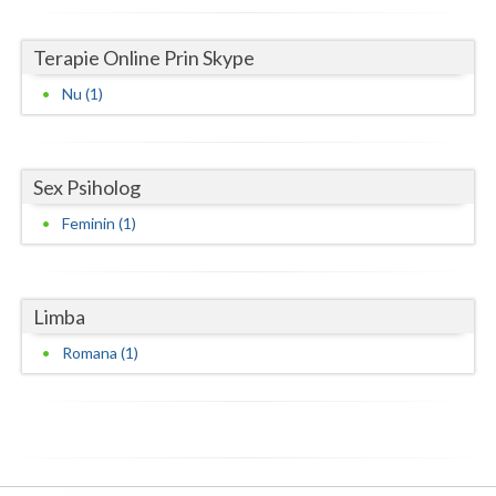
Neamt
Terapie Online Prin Skype
Olt
Nu (1)
Prahova
Salaj
Sex Psiholog
Satu-Mare
Feminin (1)
Sibiu
Suceava
Limba
Teleorman
Romana (1)
Timis
Tulcea
Valcea