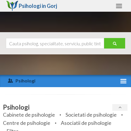
Psihologi in
Gorj
Gorj
Alte judete
Ajutor
Contact
Alba
Arad
Psihologi
Arges
Activitate recenta
Bacau
Specialitati
Psihologi
Bihor
Cabinete de psihologie
Societati de psihologie
Servicii
Centre de psihologie
Asociatii de psihologie
Bistrita-Nasaud
Articole