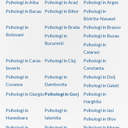
Psihologi in Alba
Psihologi in Arad
Psihologi in Arges
Psihologi in Bacau
Psihologi in Bihor
Psihologi in
Bistrita-Nasaud
Psihologi in
Psihologi in Braila
Psihologi in Brasov
Botosani
Psihologi in
Psihologi in Buzau
Bucuresti
Psihologi in
Calarasi
Psihologi in Caras-
Psihologi in Cluj
Psihologi in
Severin
Constanta
Psihologi in
Psihologi in
Psihologi in Dolj
Covasna
Dambovita
Psihologi in Galati
Psihologi in Giurgiu
Psihologi in Gorj
Psihologi in
Harghita
Psihologi in
Psihologi in
Psihologi in Iasi
Hunedoara
Ialomita
Psihologi in Ilfov
Psihologi in
Psihologi in
Psihologi in Mures