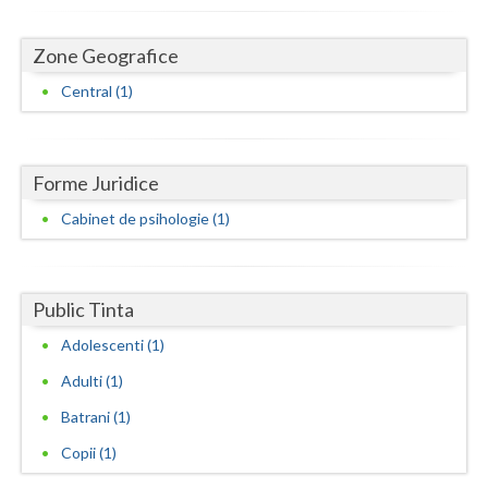
Dolj
Galati
Zone Geografice
Central (1)
Giurgiu
Gorj
Harghita
Forme Juridice
Cabinet de psihologie (1)
Hunedoara
Ialomita
Public Tinta
Iasi
Adolescenti (1)
Ilfov
Adulti (1)
Maramures
Batrani (1)
Mehedinti
Copii (1)
Mures