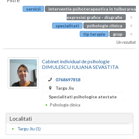
Filtre
Botosani
servicii
interventie psihoterapeutica in tulburarea
Evenimente
Braila
expresiei grafice - disgrafie
Cabinet
specialitati
psihologie clinica
Brasov
tip terapie
grup
Membri
Bucuresti
Un rezultat
Buzau
Cabinet individual de psihologie
Calarasi
DIMULESCU IULIANA SEVASTITA
Caras-Severin
0768697818
Targu Jiu
Cluj
Specialitati psihologice atestate
Constanta
Psihologie clinica
Covasna
Localitati
Dambovita
Targu Jiu (1)