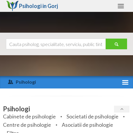
Psihologi in
Gorj
Gorj
Alte judete
Ajutor
Contact
Alba
Arad
Psihologi
Arges
Activitate recenta
Bacau
Specialitati
Psihologi
Bihor
Cabinete de psihologie
Societati de psihologie
Servicii
Centre de psihologie
Asociatii de psihologie
Bistrita-Nasaud
Articole