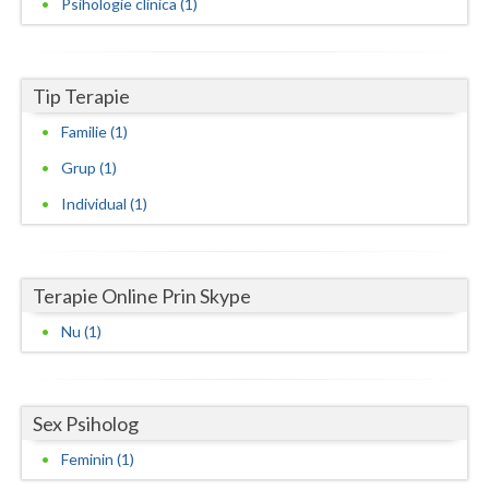
Psihologie clinica (1)
Neamt
Olt
Tip Terapie
Prahova
Familie (1)
Grup (1)
Salaj
Individual (1)
Satu-Mare
Sibiu
Terapie Online Prin Skype
Suceava
Nu (1)
Teleorman
Timis
Sex Psiholog
Tulcea
Feminin (1)
Valcea