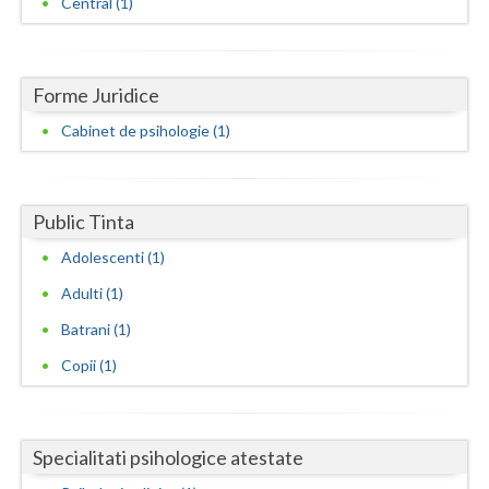
Central (1)
Dolj
Galati
Giurgiu
Forme Juridice
Cabinet de psihologie (1)
Gorj
Harghita
Public Tinta
Hunedoara
Adolescenti (1)
Ialomita
Adulti (1)
Iasi
Batrani (1)
Ilfov
Copii (1)
Maramures
Mehedinti
Specialitati psihologice atestate
Mures