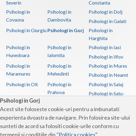
Severin
Constanta
Psihologi in
Psihologi in
Psihologi in Dolj
Covasna
Dambovita
Psihologi in Galati
Psihologi in Giurgiu
Psihologi in Gorj
Psihologi in
Harghita
Psihologi in
Psihologi in
Psihologi in Iasi
Hunedoara
Ialomita
Psihologi in Ilfov
Psihologi in
Psihologi in
Psihologi in Mures
Maramures
Mehedinti
Psihologi in Neamt
Psihologi in Olt
Psihologi in
Psihologi in Salaj
Prahova
Psihologi in Satu-
Psihologi in Gorj
Mare
Acest site foloseste cookie-uri pentru a imbunatati
Psihologi in Sibiu
Psihologi in
Psihologi in
experienta dvoastra de navigare. Prin folosirea site-ului
Suceava
Teleorman
sunteti de acord sa folositi cookie-urile conform cu
Psihologi in Timis
Psihologi in Tulcea
Psihologi in Valcea
termenii si conditiile din
"Politica cookies"