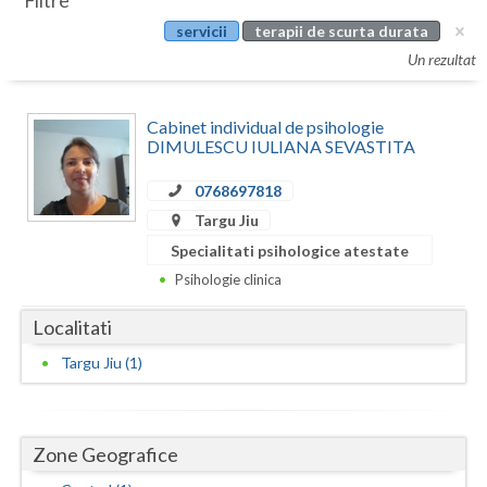
Filtre
Botosani
servicii
terapii de scurta durata
Evenimente
Braila
Un rezultat
Cabinet
Brasov
Cabinet individual de psihologie
Membri
Bucuresti
DIMULESCU IULIANA SEVASTITA
Buzau
0768697818
Targu Jiu
Calarasi
Specialitati psihologice atestate
Caras-Severin
Psihologie clinica
Cluj
Localitati
Constanta
Targu Jiu (1)
Covasna
Dambovita
Zone Geografice