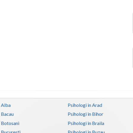
n Alba
Psihologi in Arad
n Bacau
Psihologi in Bihor
n Botosani
Psihologi in Braila
n Bucuresti
Psihologi in Buzau