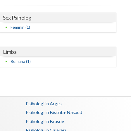
Harghita
Hunedoara
Sex Psiholog
Ialomita
Feminin (1)
Iasi
Ilfov
Limba
Maramures
Romana (1)
Mehedinti
Mures
Neamt
Psihologi in Arges
Olt
Psihologi in Bistrita-Nasaud
Prahova
Psihologi in Brasov
Salaj
Psihologi in Calarasi