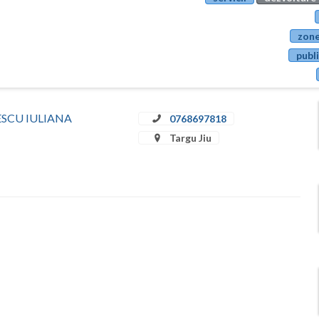
zone
publi
ULESCU IULIANA
0768697818
Targu Jiu