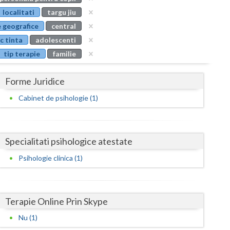
Buzau
localitati
targu jiu
 geografice
central
Calarasi
c tinta
adolescenti
Caras-Severin
tip terapie
familie
Cluj
Forme Juridice
Constanta
Cabinet de psihologie (1)
Covasna
Dambovita
Specialitati psihologice atestate
Dolj
Psihologie clinica (1)
Galati
Giurgiu
Terapie Online Prin Skype
Gorj
Nu (1)