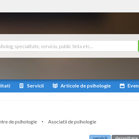
itati
Servicii
Articole
de psihologie
Even
tre de psihologie
Asociatii de psihologie
servicii
dezvoltare 