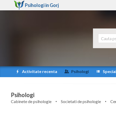
Psihologi in
Gorj
Activitate recenta
Psihologi
Special
Psihologi
Cabinete de psihologie
Societati de psihologie
Cen