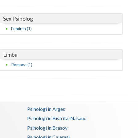
Harghita
Hunedoara
Sex Psiholog
Ialomita
Feminin (1)
Iasi
Ilfov
Limba
Maramures
Romana (1)
Mehedinti
Mures
Neamt
Psihologi in Arges
Olt
Psihologi in Bistrita-Nasaud
Prahova
Psihologi in Brasov
Salaj
Psihologi in Calarasi