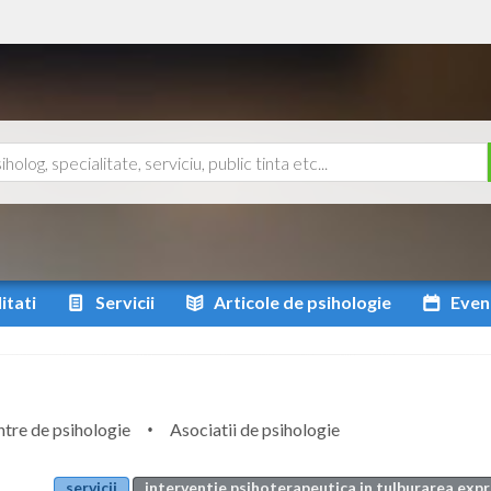
itati
Servicii
Articole
de psihologie
Even
tre de psihologie
Asociatii de psihologie
servicii
interventie psihoterapeutica in tulburarea expres