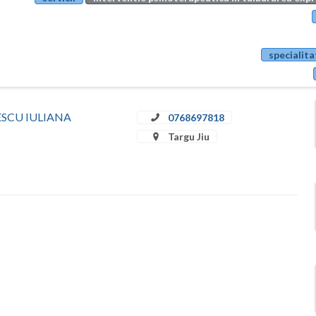
specialita
ULESCU IULIANA
0768697818
Targu Jiu