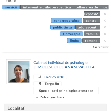
Filtre
Botosani
servicii
interventie psihoterapeutica in tulburarea de limbaj
Evenimente
Braila
expresiv
Cabinet
zone geografice
central
Brasov
public tinta
adolescenti
Membri
Bucuresti
tip terapie
familie
limba
romana
Buzau
Un rezultat
Calarasi
Cabinet individual de psihologie
Caras-Severin
DIMULESCU IULIANA SEVASTITA
Cluj
0768697818
Constanta
Targu Jiu
Specialitati psihologice atestate
Covasna
Psihologie clinica
Dambovita
Localitati