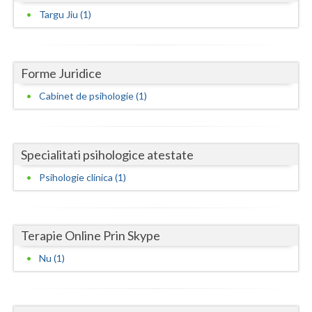
Dolj
Targu Jiu (1)
Galati
Giurgiu
Forme Juridice
Gorj
Cabinet de psihologie (1)
Harghita
Hunedoara
Specialitati psihologice atestate
Ialomita
Psihologie clinica (1)
Iasi
Ilfov
Terapie Online Prin Skype
Maramures
Nu (1)
Mehedinti
Mures