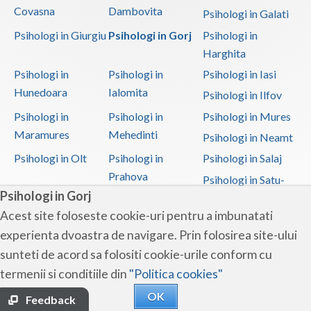
Covasna
Dambovita
Psihologi in Galati
Psihologi in Giurgiu
Psihologi in Gorj
Psihologi in
Harghita
Psihologi in
Psihologi in
Psihologi in Iasi
Hunedoara
Ialomita
Psihologi in Ilfov
Psihologi in
Psihologi in
Psihologi in Mures
Maramures
Mehedinti
Psihologi in Neamt
Psihologi in Olt
Psihologi in
Psihologi in Salaj
Prahova
Psihologi in Satu-
Psihologi in Gorj
Mare
Acest site foloseste cookie-uri pentru a imbunatati
Psihologi in Sibiu
Psihologi in
Psihologi in
experienta dvoastra de navigare. Prin folosirea site-ului
Suceava
Teleorman
sunteti de acord sa folositi cookie-urile conform cu
Psihologi in Timis
Psihologi in Tulcea
Psihologi in Valcea
termenii si conditiile din
"Politica cookies"
Psihologi in Vaslui
Psihologi in
OK
Vrancea
Feedback