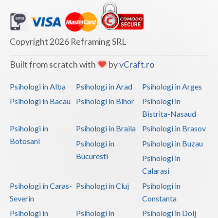
Vaslui
Vrancea
Copyright 2026 Reframing SRL
Built from scratch with
by
vCraft.ro
Psihologi in Alba
Psihologi in Arad
Psihologi in Arges
Psihologi in Bacau
Psihologi in Bihor
Psihologi in
Bistrita-Nasaud
Psihologi in
Psihologi in Braila
Psihologi in Brasov
Botosani
Psihologi in
Psihologi in Buzau
Bucuresti
Psihologi in
Calarasi
Psihologi in Caras-
Psihologi in Cluj
Psihologi in
Severin
Constanta
Psihologi in
Psihologi in
Psihologi in Dolj