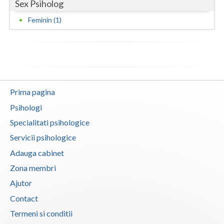
Sex Psiholog
Neamt
Feminin (1)
Olt
Prahova
Salaj
Prima pagina
Satu-Mare
Psihologi
Sibiu
Specialitati psihologice
Servicii psihologice
Suceava
Adauga cabinet
Teleorman
Zona membri
Timis
Ajutor
Contact
Tulcea
Termeni si conditii
Valcea