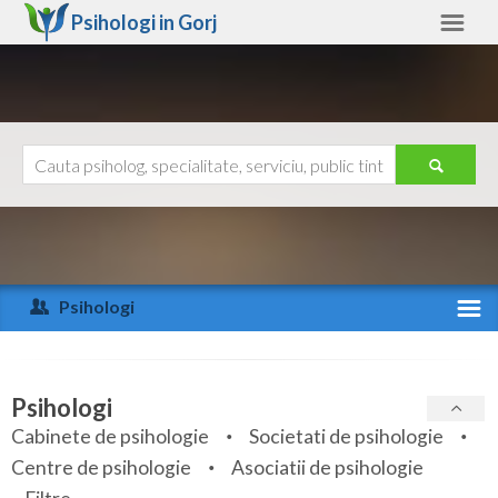
Psihologi in
Gorj
Gorj
Alte judete
Ajutor
Contact
Alba
Arad
Psihologi
Arges
Activitate recenta
Bacau
Specialitati
Psihologi
Bihor
Cabinete de psihologie
Societati de psihologie
Servicii
Centre de psihologie
Asociatii de psihologie
Bistrita-Nasaud
Articole