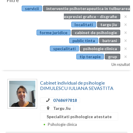
Filtre
Botosani
servicii
interventie psihoterapeutica in tulburarea
Evenimente
Braila
expresiei grafice - disgrafie
Cabinet
localitati
targu jiu
Brasov
forme juridice
cabinet de psihologie
Membri
Bucuresti
public tinta
batrani
specialitati
psihologie clinica
Buzau
tip terapie
grup
Calarasi
Un rezultat
Caras-Severin
Cabinet individual de psihologie
Cluj
DIMULESCU IULIANA SEVASTITA
Constanta
0768697818
Targu Jiu
Covasna
Specialitati psihologice atestate
Dambovita
Psihologie clinica