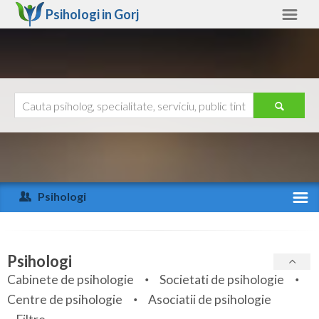
Psihologi in
Gorj
Gorj
Alte judete
Ajutor
Contact
Alba
Arad
Psihologi
Arges
Activitate recenta
Bacau
Specialitati
Psihologi
Bihor
Cabinete de psihologie
Societati de psihologie
Servicii
Centre de psihologie
Asociatii de psihologie
Bistrita-Nasaud
Articole