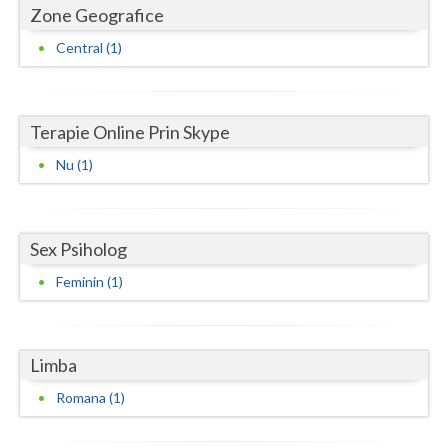
Dolj
Zone Geografice
Galati
Central (1)
Giurgiu
Gorj
Terapie Online Prin Skype
Harghita
Nu (1)
Hunedoara
Ialomita
Sex Psiholog
Feminin (1)
Iasi
Ilfov
Limba
Maramures
Romana (1)
Mehedinti
Mures