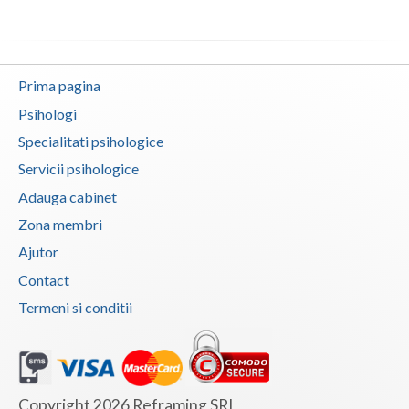
Neamt
Olt
Prima pagina
Prahova
Psihologi
Specialitati psihologice
Salaj
Servicii psihologice
Satu-Mare
Adauga cabinet
Sibiu
Zona membri
Ajutor
Suceava
Contact
Teleorman
Termeni si conditii
Timis
Tulcea
Valcea
Copyright 2026 Reframing SRL