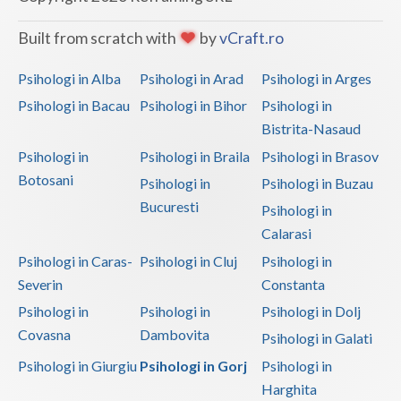
Vaslui
Built from scratch with
by
vCraft.ro
Vrancea
Psihologi in Alba
Psihologi in Arad
Psihologi in Arges
Psihologi in Bacau
Psihologi in Bihor
Psihologi in
Bistrita-Nasaud
Psihologi in
Psihologi in Braila
Psihologi in Brasov
Botosani
Psihologi in
Psihologi in Buzau
Bucuresti
Psihologi in
Calarasi
Psihologi in Caras-
Psihologi in Cluj
Psihologi in
Severin
Constanta
Psihologi in
Psihologi in
Psihologi in Dolj
Covasna
Dambovita
Psihologi in Galati
Psihologi in Giurgiu
Psihologi in Gorj
Psihologi in
Harghita