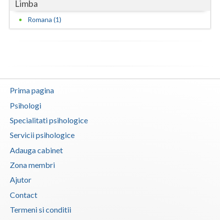
Limba
Neamt
Romana (1)
Olt
Prahova
Salaj
Prima pagina
Satu-Mare
Psihologi
Sibiu
Specialitati psihologice
Servicii psihologice
Suceava
Adauga cabinet
Teleorman
Zona membri
Timis
Ajutor
Contact
Tulcea
Termeni si conditii
Valcea