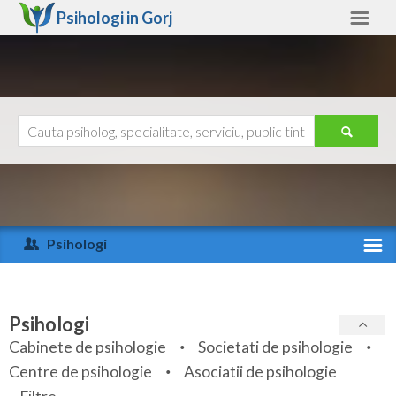
Psihologi in
Gorj
Gorj
Alte judete
Ajutor
Contact
Alba
Arad
Psihologi
Arges
Activitate recenta
Bacau
Specialitati
Psihologi
Bihor
Cabinete de psihologie
Societati de psihologie
Servicii
Centre de psihologie
Asociatii de psihologie
Bistrita-Nasaud
Articole