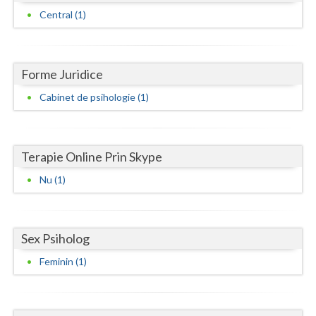
Dolj
Central (1)
Galati
Giurgiu
Forme Juridice
Gorj
Cabinet de psihologie (1)
Harghita
Hunedoara
Terapie Online Prin Skype
Ialomita
Nu (1)
Iasi
Ilfov
Sex Psiholog
Maramures
Feminin (1)
Mehedinti
Mures