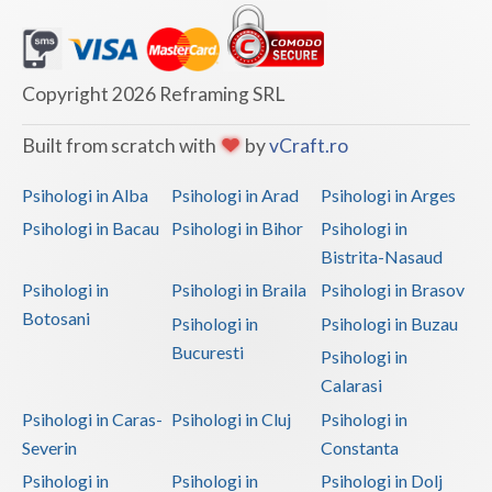
Vaslui
Vrancea
Copyright 2026 Reframing SRL
Built from scratch with
by
vCraft.ro
Psihologi in Alba
Psihologi in Arad
Psihologi in Arges
Psihologi in Bacau
Psihologi in Bihor
Psihologi in
Bistrita-Nasaud
Psihologi in
Psihologi in Braila
Psihologi in Brasov
Botosani
Psihologi in
Psihologi in Buzau
Bucuresti
Psihologi in
Calarasi
Psihologi in Caras-
Psihologi in Cluj
Psihologi in
Severin
Constanta
Psihologi in
Psihologi in
Psihologi in Dolj