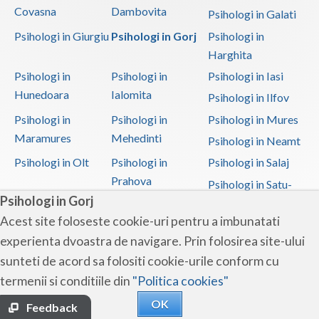
Covasna
Dambovita
Psihologi in Galati
Psihologi in Giurgiu
Psihologi in Gorj
Psihologi in
Harghita
Psihologi in
Psihologi in
Psihologi in Iasi
Hunedoara
Ialomita
Psihologi in Ilfov
Psihologi in
Psihologi in
Psihologi in Mures
Maramures
Mehedinti
Psihologi in Neamt
Psihologi in Olt
Psihologi in
Psihologi in Salaj
Prahova
Psihologi in Satu-
Psihologi in Gorj
Mare
Acest site foloseste cookie-uri pentru a imbunatati
Psihologi in Sibiu
Psihologi in
Psihologi in
experienta dvoastra de navigare. Prin folosirea site-ului
Suceava
Teleorman
sunteti de acord sa folositi cookie-urile conform cu
Psihologi in Timis
Psihologi in Tulcea
Psihologi in Valcea
termenii si conditiile din
"Politica cookies"
Psihologi in Vaslui
Psihologi in
OK
Vrancea
Feedback