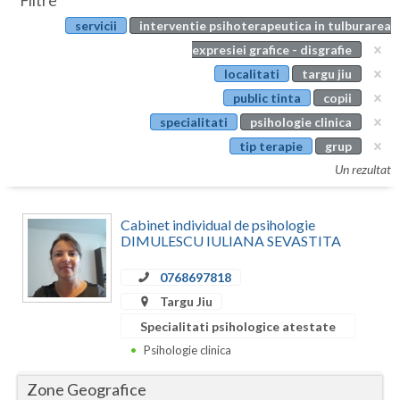
Filtre
Botosani
servicii
interventie psihoterapeutica in tulburarea
Evenimente
Braila
expresiei grafice - disgrafie
Cabinet
localitati
targu jiu
Brasov
public tinta
copii
Membri
Bucuresti
specialitati
psihologie clinica
tip terapie
grup
Buzau
Un rezultat
Calarasi
Cabinet individual de psihologie
Caras-Severin
DIMULESCU IULIANA SEVASTITA
Cluj
0768697818
Constanta
Targu Jiu
Specialitati psihologice atestate
Covasna
Psihologie clinica
Dambovita
Zone Geografice