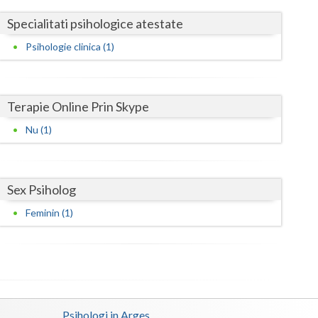
Harghita
Specialitati psihologice atestate
Hunedoara
Psihologie clinica (1)
Ialomita
Iasi
Terapie Online Prin Skype
Ilfov
Nu (1)
Maramures
Mehedinti
Sex Psiholog
Mures
Feminin (1)
Neamt
Olt
Prahova
Psihologi in Arges
Salaj