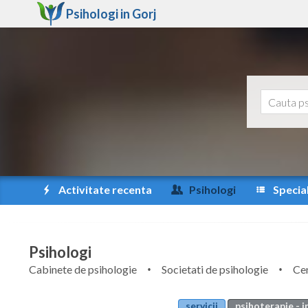
Psihologi in
Gorj
Activitate recenta
Psihologi
Special
Psihologi
Cabinete de psihologie
Societati de psihologie
Cen
servicii
psihoterapie - i