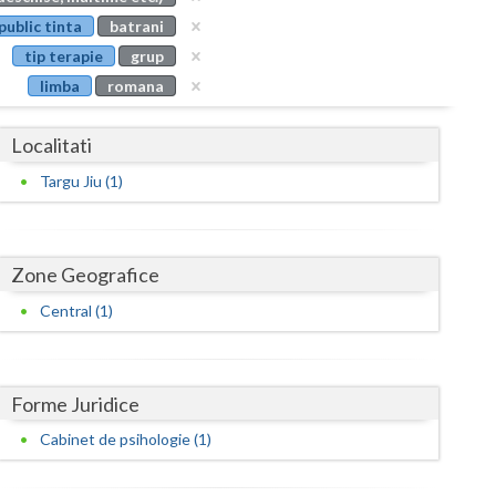
Buzau
public tinta
batrani
tip terapie
grup
Calarasi
limba
romana
Caras-Severin
Localitati
Cluj
Targu Jiu (1)
Constanta
Covasna
Zone Geografice
Dambovita
Central (1)
Dolj
Galati
Forme Juridice
Giurgiu
Cabinet de psihologie (1)
Gorj