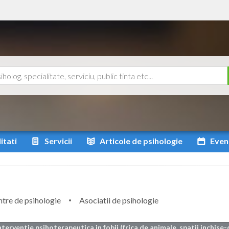
itati
Servicii
Articole
de psihologie
Even
tre de psihologie
Asociatii de psihologie
nterventie psihoterapeutica in fobii (frica de animale, spatii inchise-