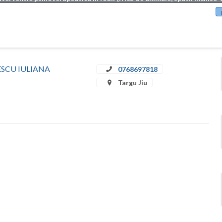
ULESCU IULIANA
0768697818
Targu Jiu