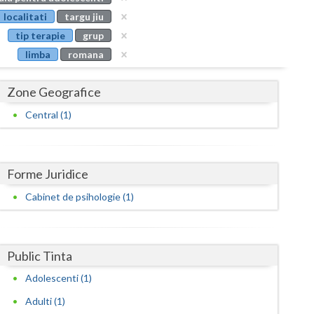
Buzau
localitati
targu jiu
tip terapie
grup
Calarasi
limba
romana
Caras-Severin
Zone Geografice
Cluj
Central (1)
Constanta
Covasna
Forme Juridice
Dambovita
Cabinet de psihologie (1)
Dolj
Galati
Public Tinta
Giurgiu
Adolescenti (1)
Gorj
Adulti (1)