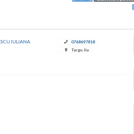
ULESCU IULIANA
0768697818
Targu Jiu