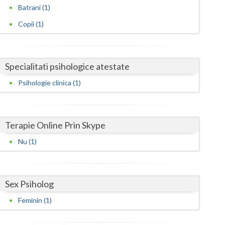
Harghita
Batrani (1)
Hunedoara
Copii (1)
Ialomita
Iasi
Specialitati psihologice atestate
Ilfov
Psihologie clinica (1)
Maramures
Mehedinti
Terapie Online Prin Skype
Nu (1)
Mures
Neamt
Sex Psiholog
Olt
Feminin (1)
Prahova
Salaj