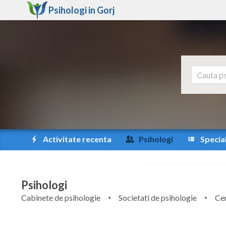
Psihologi in
Gorj
Activitate recenta
Psihologi
Special
Psihologi
Cabinete de psihologie
Societati de psihologie
Cen