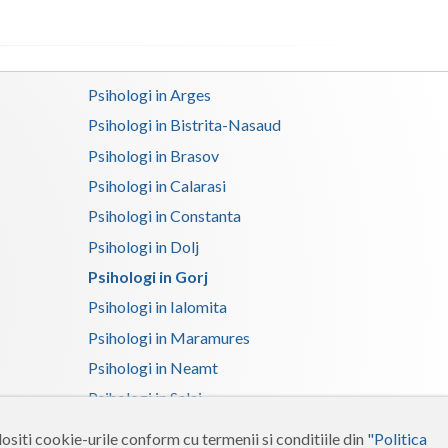
Satu-Mare
Sibiu
Psihologi in Arges
Suceava
Psihologi in Bistrita-Nasaud
Psihologi in Brasov
Teleorman
Psihologi in Calarasi
Timis
Psihologi in Constanta
Tulcea
Psihologi in Dolj
Valcea
Psihologi in Gorj
Psihologi in Ialomita
Vaslui
Psihologi in Maramures
Vrancea
Psihologi in Neamt
Psihologi in Salaj
Psihologi in Suceava
ositi cookie-urile conform cu termenii si conditiile din
"Politica