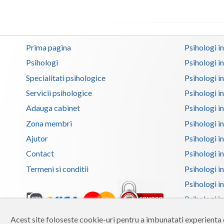
Prima pagina
Psihologi i
Psihologi
Psihologi i
Specialitati psihologice
Psihologi i
Servicii psihologice
Psihologi i
Adauga cabinet
Psihologi i
Zona membri
Psihologi i
Ajutor
Psihologi in
Contact
Psihologi i
Termeni si conditii
Psihologi in
Psihologi i
Psihologi in
Psihologi i
Acest site foloseste cookie-uri pentru a imbunatati experienta d
Copyright 2026 Reframing SRL