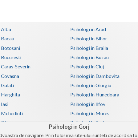
n Alba
Psihologi in Arad
n Bacau
Psihologi in Bihor
n Botosani
Psihologi in Braila
n Bucuresti
Psihologi in Buzau
n Caras-Severin
Psihologi in Cluj
n Covasna
Psihologi in Dambovita
 Galati
Psihologi in Giurgiu
n Harghita
Psihologi in Hunedoara
 Iasi
Psihologi in Ilfov
n Mehedinti
Psihologi in Mures
 Olt
Psihologi in Prahova
Psihologi in Gorj
n Satu-Mare
Psihologi in Sibiu
voastra de navigare. Prin folosirea site-ului sunteti de acord sa fol