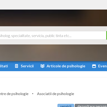
itati
Servicii
Articole
de psihologie
Even
tre de psihologie
Asociatii de psihologie
servicii
dezvoltare person