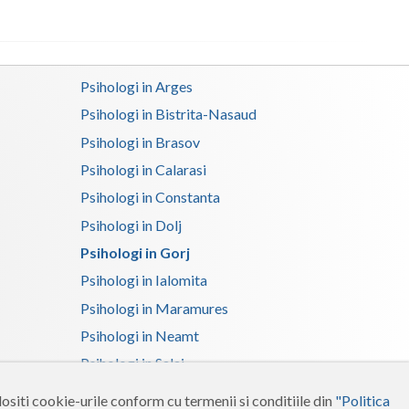
Satu-Mare
Sibiu
Psihologi in Arges
Suceava
Psihologi in Bistrita-Nasaud
Psihologi in Brasov
Teleorman
Psihologi in Calarasi
Timis
Psihologi in Constanta
Tulcea
Psihologi in Dolj
Valcea
Psihologi in Gorj
Psihologi in Ialomita
Vaslui
Psihologi in Maramures
Vrancea
Psihologi in Neamt
Psihologi in Salaj
Psihologi in Suceava
ositi cookie-urile conform cu termenii si conditiile din
"Politica