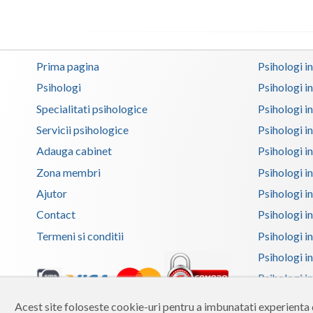
Prima pagina
Psihologi i
Psihologi
Psihologi i
Specialitati psihologice
Psihologi i
Servicii psihologice
Psihologi i
Adauga cabinet
Psihologi i
Zona membri
Psihologi i
Ajutor
Psihologi in
Contact
Psihologi i
Termeni si conditii
Psihologi in
Psihologi i
Psihologi in
Psihologi i
Acest site foloseste cookie-uri pentru a imbunatati experienta d
Copyright 2026 Reframing SRL