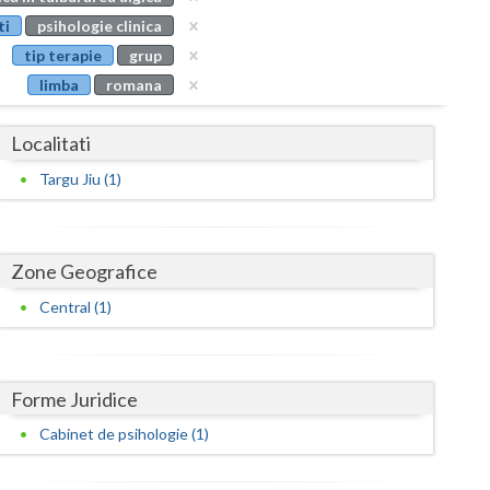
Buzau
ti
psihologie clinica
tip terapie
grup
Calarasi
limba
romana
Caras-Severin
Localitati
Cluj
Targu Jiu (1)
Constanta
Covasna
Zone Geografice
Dambovita
Central (1)
Dolj
Galati
Forme Juridice
Giurgiu
Cabinet de psihologie (1)
Gorj