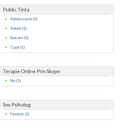
Harghita
Public Tinta
Hunedoara
Adolescenti (1)
Ialomita
Adulti (1)
Iasi
Batrani (1)
Ilfov
Copii (1)
Maramures
Mehedinti
Terapie Online Prin Skype
Nu (1)
Mures
Neamt
Sex Psiholog
Olt
Feminin (1)
Prahova
Salaj