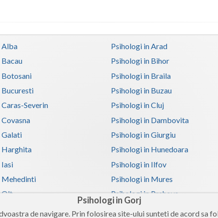
n Alba
Psihologi in Arad
n Bacau
Psihologi in Bihor
n Botosani
Psihologi in Braila
n Bucuresti
Psihologi in Buzau
n Caras-Severin
Psihologi in Cluj
n Covasna
Psihologi in Dambovita
 Galati
Psihologi in Giurgiu
n Harghita
Psihologi in Hunedoara
 Iasi
Psihologi in Ilfov
n Mehedinti
Psihologi in Mures
 Olt
Psihologi in Prahova
Psihologi in Gorj
n Satu-Mare
Psihologi in Sibiu
voastra de navigare. Prin folosirea site-ului sunteti de acord sa fol