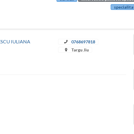
specialita
ULESCU IULIANA
0768697818
Targu Jiu