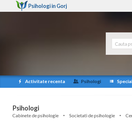
Psihologi in
Gorj
Activitate recenta
Psihologi
Special
Psihologi
Cabinete de psihologie
Societati de psihologie
Cen