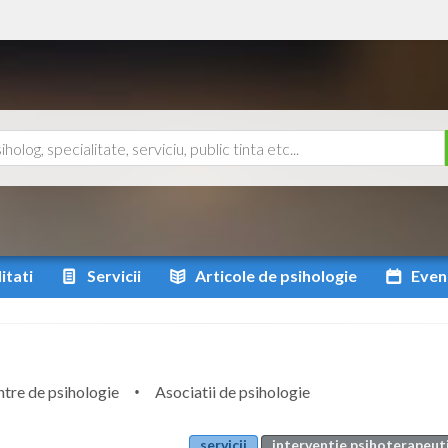
itati
Servicii
Articole
de psihologie
Even
tre de psihologie
Asociatii de psihologie
servicii
interventie psihoterapeuti