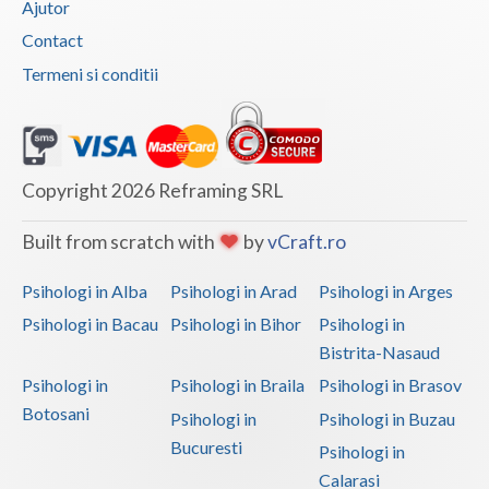
Ajutor
Vaslui
Contact
Termeni si conditii
Vrancea
Copyright 2026 Reframing SRL
Built from scratch with
by
vCraft.ro
Psihologi in Alba
Psihologi in Arad
Psihologi in Arges
Psihologi in Bacau
Psihologi in Bihor
Psihologi in
Bistrita-Nasaud
Psihologi in
Psihologi in Braila
Psihologi in Brasov
Botosani
Psihologi in
Psihologi in Buzau
Bucuresti
Psihologi in
Calarasi