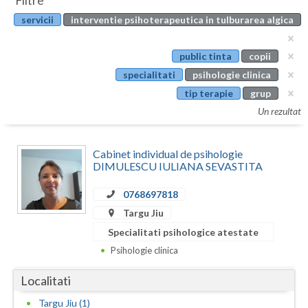
Filtre
Botosani
servicii
interventie psihoterapeutica in tulburarea algica
Evenimente
Braila
Cabinet
public tinta
copii
Brasov
specialitati
psihologie clinica
Membri
Bucuresti
tip terapie
grup
Un rezultat
Buzau
Calarasi
Cabinet individual de psihologie
DIMULESCU IULIANA SEVASTITA
Caras-Severin
0768697818
Cluj
Targu Jiu
Constanta
Specialitati psihologice atestate
Psihologie clinica
Covasna
Localitati
Dambovita
Targu Jiu (1)