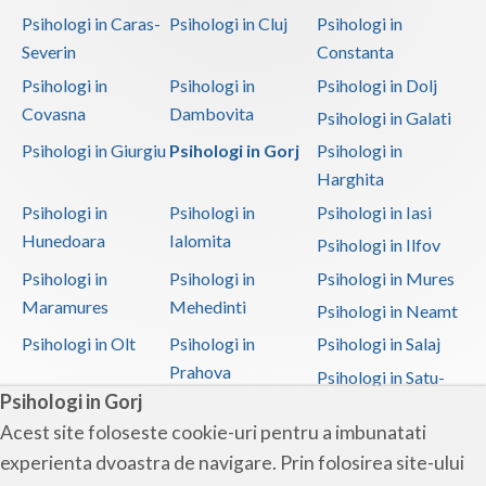
Psihologi in Caras-
Psihologi in Cluj
Psihologi in
Severin
Constanta
Psihologi in
Psihologi in
Psihologi in Dolj
Covasna
Dambovita
Psihologi in Galati
Psihologi in Giurgiu
Psihologi in Gorj
Psihologi in
Harghita
Psihologi in
Psihologi in
Psihologi in Iasi
Hunedoara
Ialomita
Psihologi in Ilfov
Psihologi in
Psihologi in
Psihologi in Mures
Maramures
Mehedinti
Psihologi in Neamt
Psihologi in Olt
Psihologi in
Psihologi in Salaj
Prahova
Psihologi in Satu-
Psihologi in Gorj
Mare
Acest site foloseste cookie-uri pentru a imbunatati
Psihologi in Sibiu
Psihologi in
Psihologi in
experienta dvoastra de navigare. Prin folosirea site-ului
Suceava
Teleorman