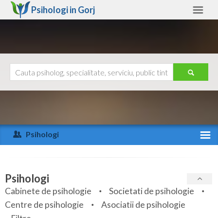
Psihologi in
Gorj
Gorj
Alte judete
Ajutor
Contact
Alba
Arad
Psihologi
Arges
Activitate recenta
Bacau
Specialitati
Psihologi
Bihor
Cabinete de psihologie
Societati de psihologie
Servicii
Centre de psihologie
Asociatii de psihologie
Bistrita-Nasaud
Articole