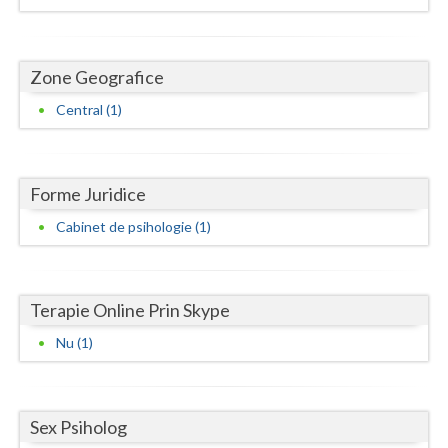
Dolj
Galati
Zone Geografice
Giurgiu
Central (1)
Gorj
Harghita
Forme Juridice
Hunedoara
Cabinet de psihologie (1)
Ialomita
Iasi
Terapie Online Prin Skype
Ilfov
Nu (1)
Maramures
Mehedinti
Sex Psiholog
Mures