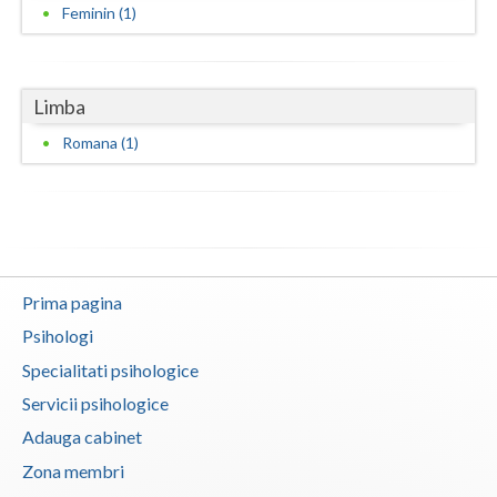
Feminin (1)
Neamt
Olt
Limba
Prahova
Romana (1)
Salaj
Satu-Mare
Sibiu
Prima pagina
Suceava
Psihologi
Teleorman
Specialitati psihologice
Timis
Servicii psihologice
Adauga cabinet
Tulcea
Zona membri
Valcea