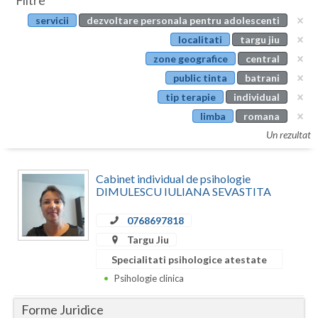
Filtre
Botosani
servicii
dezvoltare personala pentru adolescenti
Evenimente
Braila
localitati
targu jiu
Cabinet
zone geografice
central
Brasov
public tinta
batrani
Membri
Bucuresti
tip terapie
individual
limba
romana
Buzau
Un rezultat
Calarasi
Cabinet individual de psihologie
Caras-Severin
DIMULESCU IULIANA SEVASTITA
Cluj
0768697818
Constanta
Targu Jiu
Specialitati psihologice atestate
Covasna
Psihologie clinica
Dambovita
Forme Juridice