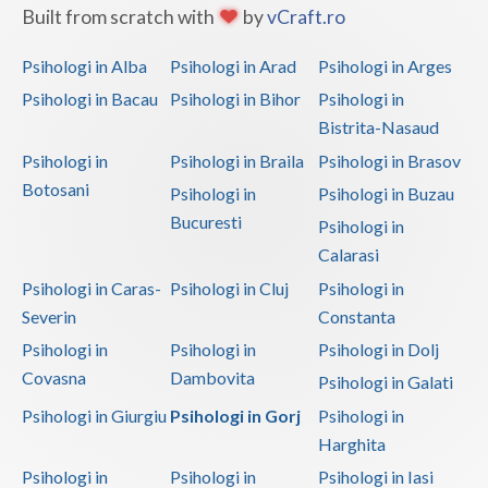
Built from scratch with
by
vCraft.ro
Vaslui
Psihologi in Alba
Psihologi in Arad
Psihologi in Arges
Vrancea
Psihologi in Bacau
Psihologi in Bihor
Psihologi in
Bistrita-Nasaud
Psihologi in
Psihologi in Braila
Psihologi in Brasov
Botosani
Psihologi in
Psihologi in Buzau
Bucuresti
Psihologi in
Calarasi
Psihologi in Caras-
Psihologi in Cluj
Psihologi in
Severin
Constanta
Psihologi in
Psihologi in
Psihologi in Dolj
Covasna
Dambovita
Psihologi in Galati
Psihologi in Giurgiu
Psihologi in Gorj
Psihologi in
Harghita
Psihologi in
Psihologi in
Psihologi in Iasi