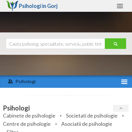
Psihologi in
Gorj
Gorj
Alte judete
Ajutor
Contact
Alba
Arad
Psihologi
Arges
Activitate recenta
Bacau
Specialitati
Psihologi
Bihor
Cabinete de psihologie
Societati de psihologie
Servicii
Centre de psihologie
Asociatii de psihologie
Bistrita-Nasaud
Articole