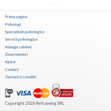
Neamt
Prima pagina
Olt
Psihologi
Prahova
Specialitati psihologice
Salaj
Servicii psihologice
Adauga cabinet
Satu-Mare
Zona membri
Sibiu
Ajutor
Suceava
Contact
Termeni si conditii
Teleorman
Timis
Tulcea
Copyright 2026 Reframing SRL
Valcea